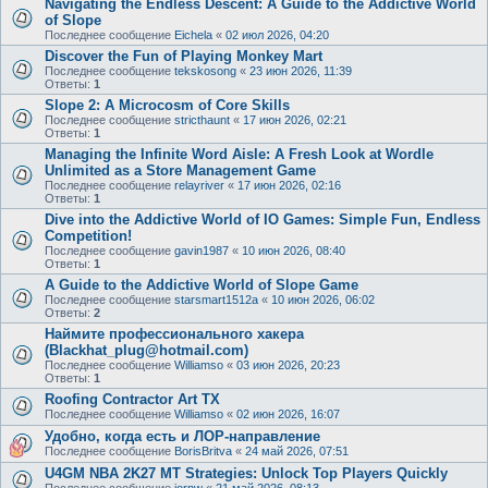
Navigating the Endless Descent: A Guide to the Addictive World
of Slope
Последнее сообщение
Eichela
«
02 июл 2026, 04:20
Discover the Fun of Playing Monkey Mart
Последнее сообщение
tekskosong
«
23 июн 2026, 11:39
Ответы:
1
Slope 2: A Microcosm of Core Skills
Последнее сообщение
stricthaunt
«
17 июн 2026, 02:21
Ответы:
1
Managing the Infinite Word Aisle: A Fresh Look at Wordle
Unlimited as a Store Management Game
Последнее сообщение
relayriver
«
17 июн 2026, 02:16
Ответы:
1
Dive into the Addictive World of IO Games: Simple Fun, Endless
Competition!
Последнее сообщение
gavin1987
«
10 июн 2026, 08:40
Ответы:
1
A Guide to the Addictive World of Slope Game
Последнее сообщение
starsmart1512a
«
10 июн 2026, 06:02
Ответы:
2
Наймите профессионального хакера
(Blackhat_plug@hotmail.com)
Последнее сообщение
Williamso
«
03 июн 2026, 20:23
Ответы:
1
Roofing Contractor Art TX
Последнее сообщение
Williamso
«
02 июн 2026, 16:07
Удобно, когда есть и ЛОР-направление
Последнее сообщение
BorisBritva
«
24 май 2026, 07:51
U4GM NBA 2K27 MT Strategies: Unlock Top Players Quickly