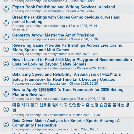
Последнее сообщение
Madeleinee
«
13 июл 2026, 09:10
Expert Book Publishing and Writing Services in Ireland
Последнее сообщение
lornarynn
«
13 июл 2026, 08:46
Break the rankings with Slopes Game: devious curves and
perfect handling
Последнее сообщение
tekskosong
«
12 июл 2026, 08:14
Ответы:
3
Geometry Arrow: Master the Art of Precision
Последнее сообщение
kimonoenlist
«
09 июл 2026, 03:36
Reviewing Game Provider Partnerships Across Live Casino,
Slots, Sports, and Mini Games
Последнее сообщение
safetysitetoto
«
05 июл 2026, 13:30
How I Learned to Read 2025 Major Playground Recommendation
Lists by Looking Beyond Safety Signals
Последнее сообщение
totodamagereport
«
05 июл 2026, 13:30
Balancing Speed and Reliability: An Analysis of 링크창고’s
Safety Framework for Real-Time Link Directory Updates
Последнее сообщение
fraudsitetoto
«
05 июл 2026, 13:20
How to Apply 엔터플레이’s Trust Framework for 2026 Betting
Platform Reviews
Последнее сообщение
totoscamdamage
«
05 июл 2026, 12:25
대출 사기 경고 신호를 알아보고 안전한 대출 신청 습관을 들이는 방
법
Последнее сообщение
verficationtoto
«
05 июл 2026, 11:30
Data-Driven Match Analysis for Smarter Sports Viewing: A
Community Perspective
Последнее сообщение
reportotosite
«
05 июл 2026, 09:57