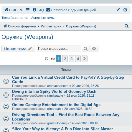
СGIG.RU
FAQ
Связаться с администрацией
Темы без ответов
Активные темы
П
Список форумов
Репозитарий
Оружие (Weapons)
о
Оружие (Weapons)
и
с
Поиск
Расширенный пои
Новая тема
к
1
2
3
4
След.
76 тем
Темы
Can You Link a Virtual Credit Card to PayPal? A Step-by-Step
Guide
Последнее сообщение
emmacharlotte
«
02 авг 2026, 13:26
Diving into the Spiky World of Geometry Dash
Последнее сообщение
ramikaapte
«
22 июл 2026, 13:11
Ответы:
2
Online Gaming: Entertainment in the Digital Age
Последнее сообщение
elinanoah
«
20 июл 2026, 18:32
Driving Directions Tool – Find the Best Route Between Any
Locations
Последнее сообщение
gratefulboiling
«
14 июл 2026, 08:18
Slice Your Way to Victory: A Fun Dive into Slice Master