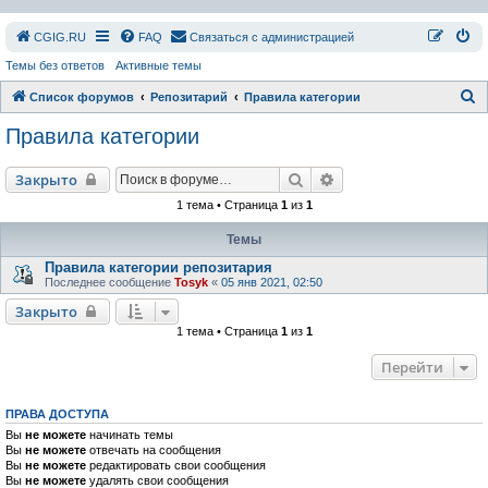
СGIG.RU
FAQ
Связаться с администрацией
Темы без ответов
Активные темы
П
Список форумов
Репозитарий
Правила категории
о
Правила категории
и
с
Поиск
Расширенный поиск
Закрыто
к
1 тема • Страница
1
из
1
Темы
Правила категории репозитария
Последнее сообщение
Tosyk
«
05 янв 2021, 02:50
Закрыто
1 тема • Страница
1
из
1
Перейти
ПРАВА ДОСТУПА
Вы
не можете
начинать темы
Вы
не можете
отвечать на сообщения
Вы
не можете
редактировать свои сообщения
Вы
не можете
удалять свои сообщения