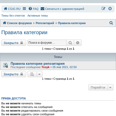
СGIG.RU
FAQ
Связаться с администрацией
Темы без ответов
Активные темы
П
Список форумов
Репозитарий
Правила категории
о
Правила категории
и
с
Поиск
Расширенный поиск
Закрыто
к
1 тема • Страница
1
из
1
Темы
Правила категории репозитария
Последнее сообщение
Tosyk
«
05 янв 2021, 02:50
Закрыто
1 тема • Страница
1
из
1
Перейти
ПРАВА ДОСТУПА
Вы
не можете
начинать темы
Вы
не можете
отвечать на сообщения
Вы
не можете
редактировать свои сообщения
Вы
не можете
удалять свои сообщения