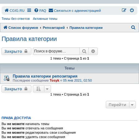
СGIG.RU
FAQ
Связаться с администрацией
Темы без ответов
Активные темы
П
Список форумов
Репозитарий
Правила категории
о
Правила категории
и
с
Поиск
Расширенный поиск
Закрыто
к
1 тема • Страница
1
из
1
Темы
Правила категории репозитария
Последнее сообщение
Tosyk
«
05 янв 2021, 02:50
Закрыто
1 тема • Страница
1
из
1
Перейти
ПРАВА ДОСТУПА
Вы
не можете
начинать темы
Вы
не можете
отвечать на сообщения
Вы
не можете
редактировать свои сообщения
Вы
не можете
удалять свои сообщения