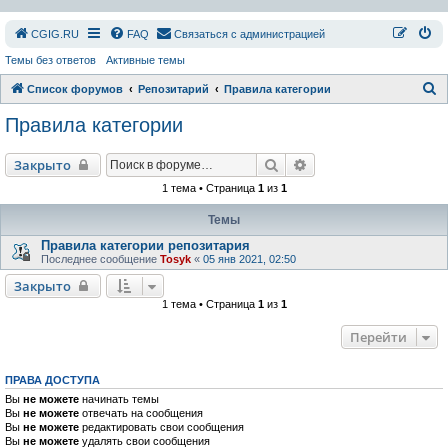
СGIG.RU
FAQ
Связаться с администрацией
Темы без ответов
Активные темы
П
Список форумов
Репозитарий
Правила категории
о
Правила категории
и
с
Поиск
Расширенный поиск
Закрыто
к
1 тема • Страница
1
из
1
Темы
Правила категории репозитария
Последнее сообщение
Tosyk
«
05 янв 2021, 02:50
Закрыто
1 тема • Страница
1
из
1
Перейти
ПРАВА ДОСТУПА
Вы
не можете
начинать темы
Вы
не можете
отвечать на сообщения
Вы
не можете
редактировать свои сообщения
Вы
не можете
удалять свои сообщения