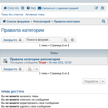
СGIG.RU
FAQ
Связаться с администрацией
Темы без ответов
Активные темы
П
Список форумов
Репозитарий
Правила категории
о
Правила категории
и
с
Поиск
Расширенный поиск
Закрыто
к
1 тема • Страница
1
из
1
Темы
Правила категории репозитария
Последнее сообщение
Tosyk
«
05 янв 2021, 02:50
Закрыто
1 тема • Страница
1
из
1
Перейти
ПРАВА ДОСТУПА
Вы
не можете
начинать темы
Вы
не можете
отвечать на сообщения
Вы
не можете
редактировать свои сообщения
Вы
не можете
удалять свои сообщения