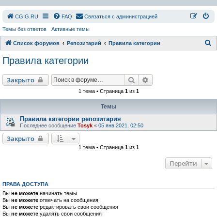
СGIG.RU
FAQ
Связаться с администрацией
Темы без ответов
Активные темы
П
Список форумов
Репозитарий
Правила категории
о
Правила категории
и
с
Поиск
Расширенный поиск
Закрыто
к
1 тема • Страница
1
из
1
Темы
Правила категории репозитария
Последнее сообщение
Tosyk
«
05 янв 2021, 02:50
Закрыто
1 тема • Страница
1
из
1
Перейти
ПРАВА ДОСТУПА
Вы
не можете
начинать темы
Вы
не можете
отвечать на сообщения
Вы
не можете
редактировать свои сообщения
Вы
не можете
удалять свои сообщения