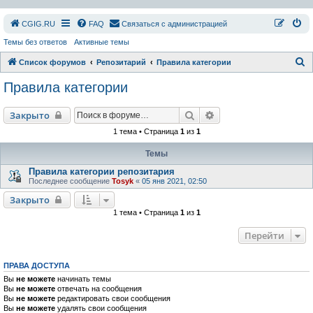
СGIG.RU
FAQ
Связаться с администрацией
Темы без ответов
Активные темы
П
Список форумов
Репозитарий
Правила категории
о
Правила категории
и
с
Поиск
Расширенный поиск
Закрыто
к
1 тема • Страница
1
из
1
Темы
Правила категории репозитария
Последнее сообщение
Tosyk
«
05 янв 2021, 02:50
Закрыто
1 тема • Страница
1
из
1
Перейти
ПРАВА ДОСТУПА
Вы
не можете
начинать темы
Вы
не можете
отвечать на сообщения
Вы
не можете
редактировать свои сообщения
Вы
не можете
удалять свои сообщения