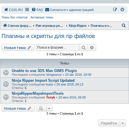
СGIG.RU
FAQ
Связаться с администрацией
Темы без ответов
Активные темы
П
Список форумов
Рип игровых ресурсов
Ninja Ripper
Плагины и скрипты для rip файлов
о
Плагины и скрипты для rip файлов
и
с
Поиск
Расширенный пои
Новая тема
к
3 темы • Страница
1
из
1
Темы
Unable to use 3DS Max GIMS Plugin
Последнее сообщение
Vengeance
«
20 авг 2018, 20:00
Ninja Ripper Import Script Updated
Последнее сообщение
kuirp
«
26 янв 2018, 04:13
Ответы:
6
NinjaRipperMayaImportTools
Последнее сообщение
Tosyk
«
20 июл 2016, 06:09
Ответы:
1
Новая тема
3 темы • Страница
1
из
1
Перейти