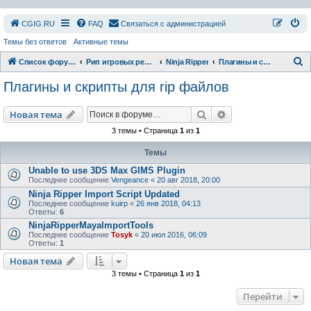
СGIG.RU
FAQ
Связаться с администрацией
Темы без ответов
Активные темы
П
Список форумов
Рип игровых ресурсов
Ninja Ripper
Плагины и скрипты для rip файлов
о
Плагины и скрипты для rip файлов
и
с
Поиск
Расширенный пои
Новая тема
к
3 темы • Страница
1
из
1
Темы
Unable to use 3DS Max GIMS Plugin
Последнее сообщение
Vengeance
«
20 авг 2018, 20:00
Ninja Ripper Import Script Updated
Последнее сообщение
kuirp
«
26 янв 2018, 04:13
Ответы:
6
NinjaRipperMayaImportTools
Последнее сообщение
Tosyk
«
20 июл 2016, 06:09
Ответы:
1
Новая тема
3 темы • Страница
1
из
1
Перейти