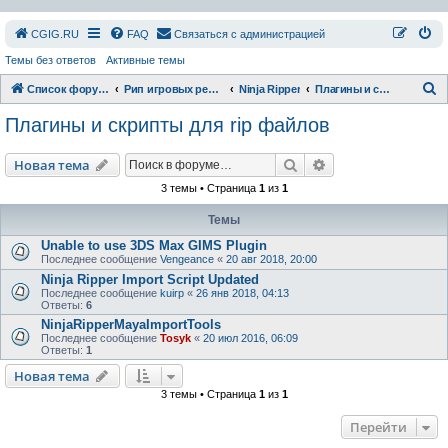
СGIG.RU
FAQ
Связаться с администрацией
Темы без ответов
Активные темы
П
Список форумов
Рип игровых ресурсов
Ninja Ripper
Плагины и скрипты для rip файлов
о
Плагины и скрипты для rip файлов
и
с
Поиск
Расширенный пои
Новая тема
к
3 темы • Страница
1
из
1
Темы
Unable to use 3DS Max GIMS Plugin
Последнее сообщение
Vengeance
«
20 авг 2018, 20:00
Ninja Ripper Import Script Updated
Последнее сообщение
kuirp
«
26 янв 2018, 04:13
Ответы:
6
NinjaRipperMayaImportTools
Последнее сообщение
Tosyk
«
20 июл 2016, 06:09
Ответы:
1
Новая тема
3 темы • Страница
1
из
1
Перейти