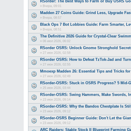
RSorder: The Best Ways to Farm or Buy OSRS Gol
»
Вчера, 09:01
Madden 27 Coins Guide: Grind Less, Upgrade Fast
»
Вчера, 08:57
Black Ops 7 Bot Lobbies Guide: Farm Smarter, Lev
»
Вчера, 08:51
The Definitive 2026 Guide for Crystal-Clear Swi
»
06 июл 2026, 06:02
RSorder OSRS: Unlock Gnome Stronghold Secrets 
»
27 июн 2026, 02:58
RSorder OSRS: How to Defeat TzTok-Jad and Turn
»
27 июн 2026, 02:55
Mmoexp Madden 26: Essential Tips and Tricks for 
»
27 июн 2026, 02:49
RSorder-OSRS: Stuck in OSRS Progress? 5 Mid-
»
25 июн 2026, 03:44
RSorder-OSRS: Swing Hammers, Make Swords, I
»
23 июн 2026, 09:14
RSorder-OSRS: Why the Bandos Chestplate Is Sti
»
23 июн 2026, 09:12
RSorder-OSRS Beginner Guide: Don't Let the Gian
»
23 июн 2026, 09:12
ARC Raiders: Stable Stock II Blueprint Farming G