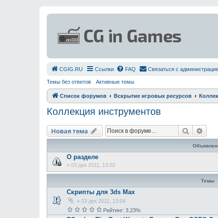
СGIG.RU
Ссылки
FAQ
Связаться с администраци
Темы без ответов
Активные темы
Список форумов
Вскрытие игровых ресурсов
Коллек
Коллекция инструментов
Поиск
Рас
Новая тема
Объявлен
О разделе
»
03 дек 2011, 13:02
Темы
Скрипты для 3ds Max
»
03 дек 2011, 13:04
Рейтинг: 3.23%