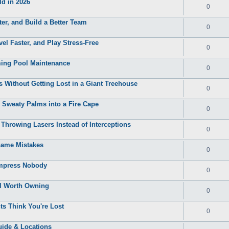
d in 2026
0
er, and Build a Better Team
0
el Faster, and Play Stress-Free
0
mming Pool Maintenance
0
Without Getting Lost in a Giant Treehouse
0
 Sweaty Palms into a Fire Cape
0
Throwing Lasers Instead of Interceptions
0
Game Mistakes
0
mpress Nobody
0
ll Worth Owning
0
ts Think You're Lost
0
uide & Locations