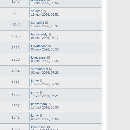
1047
15 июн 2026, 05:54
studyeg
771
15 июн 2026, 05:52
suman01
45141
13 июн 2026, 13:37
babitareddy
4015
06 июн 2026, 07:17
CrystalVibe
1813
05 июн 2026, 03:25
lonevessel
2860
03 июн 2026, 02:36
sarakhan69
4654
01 июн 2026, 07:26
jornw
3931
18 май 2026, 07:30
jornw
1786
14 май 2026, 06:24
babitareddy
2687
13 май 2026, 13:08
jornw
1641
08 май 2026, 06:05
lonevessel
1899