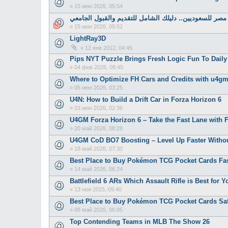
»
15 июн 2026, 05:54
ر للسعوديين.. دليلك الشامل للتقديم والقبول الجامعي
»
15 июн 2026, 05:52
LightRay3D
»
12 янв 2012, 04:45
Pips NYT Puzzle Brings Fresh Logic Fun To Daily
»
04 фев 2026, 08:45
Where to Optimize FH Cars and Credits with u4g
»
05 июн 2026, 03:25
U4N: How to Build a Drift Car in Forza Horizon 6
»
03 июн 2026, 02:36
U4GM Forza Horizon 6 – Take the Fast Lane with
»
20 май 2026, 08:28
U4GM CoD BO7 Boosting – Level Up Faster Withou
»
18 май 2026, 07:30
Best Place to Buy Pokémon TCG Pocket Cards Fa
»
14 май 2026, 06:24
Battlefield 6 ARs Which Assault Rifle is Best for 
»
13 ноя 2025, 09:40
Best Place to Buy Pokémon TCG Pocket Cards Saf
»
08 май 2026, 06:05
Top Contending Teams in MLB The Show 26