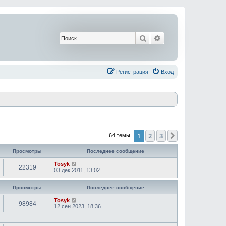
Поиск
Расширенный поис
Регистрация
Вход
1
2
3
След.
64 темы
Просмотры
Последнее сообщение
Tosyk
22319
03 дек 2011, 13:02
Просмотры
Последнее сообщение
Tosyk
98984
12 сен 2023, 18:36