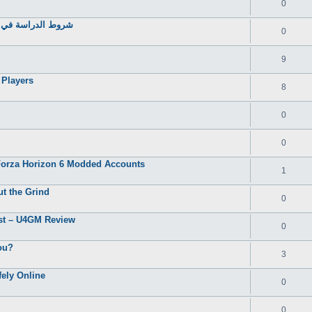
0
شروط الدراسة في مص
0
9
 Players
8
m
0
0
 Forza Horizon 6 Modded Accounts
1
t the Grind
0
st – U4GM Review
0
You?
3
ely Online
0
0