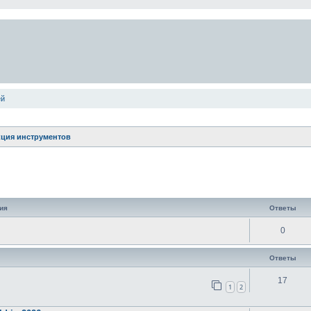
ей
ция инструментов
ширенный поиск
ия
Ответы
0
Ответы
17
1
2