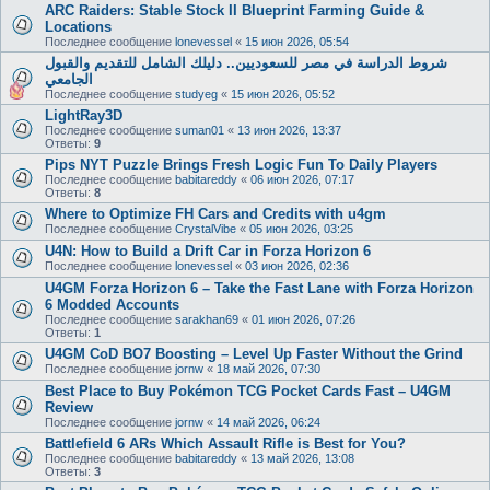
ARC Raiders: Stable Stock II Blueprint Farming Guide &
Locations
Последнее сообщение
lonevessel
«
15 июн 2026, 05:54
شروط الدراسة في مصر للسعوديين.. دليلك الشامل للتقديم والقبول
الجامعي
Последнее сообщение
studyeg
«
15 июн 2026, 05:52
LightRay3D
Последнее сообщение
suman01
«
13 июн 2026, 13:37
Ответы:
9
Pips NYT Puzzle Brings Fresh Logic Fun To Daily Players
Последнее сообщение
babitareddy
«
06 июн 2026, 07:17
Ответы:
8
Where to Optimize FH Cars and Credits with u4gm
Последнее сообщение
CrystalVibe
«
05 июн 2026, 03:25
U4N: How to Build a Drift Car in Forza Horizon 6
Последнее сообщение
lonevessel
«
03 июн 2026, 02:36
U4GM Forza Horizon 6 – Take the Fast Lane with Forza Horizon
6 Modded Accounts
Последнее сообщение
sarakhan69
«
01 июн 2026, 07:26
Ответы:
1
U4GM CoD BO7 Boosting – Level Up Faster Without the Grind
Последнее сообщение
jornw
«
18 май 2026, 07:30
Best Place to Buy Pokémon TCG Pocket Cards Fast – U4GM
Review
Последнее сообщение
jornw
«
14 май 2026, 06:24
Battlefield 6 ARs Which Assault Rifle is Best for You?
Последнее сообщение
babitareddy
«
13 май 2026, 13:08
Ответы:
3