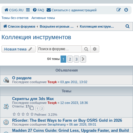
СGIG.RU
FAQ
Связаться с администрацией
Темы без ответов
Активные темы
П
Список форумов
Вскрытие игровых ресурсов
Коллекция инструментов
о
Коллекция инструментов
и
с
Поиск
Расширенный пои
Новая тема
к
1
2
3
След.
64 темы
Объявления
О разделе
Последнее сообщение
Tosyk
«
03 дек 2011, 13:02
Темы
Скрипты для 3ds Max
Последнее сообщение
Tosyk
«
12 сен 2023, 18:36
Ответы:
17
1
2
Рейтинг: 3.23%
RSorder: The Best Ways to Farm or Buy OSRS Gold in 2026
Последнее сообщение
Seraphinang
«
06 авг 2026, 09:01
Madden 27 Coins Guide: Grind Less, Upgrade Faster, and Build