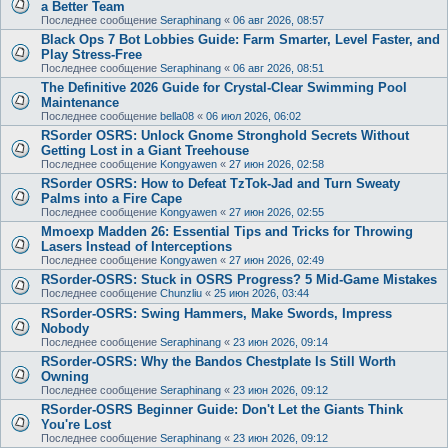
a Better Team
Последнее сообщение
Seraphinang
«
06 авг 2026, 08:57
Black Ops 7 Bot Lobbies Guide: Farm Smarter, Level Faster, and
Play Stress-Free
Последнее сообщение
Seraphinang
«
06 авг 2026, 08:51
The Definitive 2026 Guide for Crystal-Clear Swimming Pool
Maintenance
Последнее сообщение
bella08
«
06 июл 2026, 06:02
RSorder OSRS: Unlock Gnome Stronghold Secrets Without
Getting Lost in a Giant Treehouse
Последнее сообщение
Kongyawen
«
27 июн 2026, 02:58
RSorder OSRS: How to Defeat TzTok-Jad and Turn Sweaty
Palms into a Fire Cape
Последнее сообщение
Kongyawen
«
27 июн 2026, 02:55
Mmoexp Madden 26: Essential Tips and Tricks for Throwing
Lasers Instead of Interceptions
Последнее сообщение
Kongyawen
«
27 июн 2026, 02:49
RSorder-OSRS: Stuck in OSRS Progress? 5 Mid-Game Mistakes
Последнее сообщение
Chunzliu
«
25 июн 2026, 03:44
RSorder-OSRS: Swing Hammers, Make Swords, Impress
Nobody
Последнее сообщение
Seraphinang
«
23 июн 2026, 09:14
RSorder-OSRS: Why the Bandos Chestplate Is Still Worth
Owning
Последнее сообщение
Seraphinang
«
23 июн 2026, 09:12
RSorder-OSRS Beginner Guide: Don't Let the Giants Think
You're Lost
Последнее сообщение
Seraphinang
«
23 июн 2026, 09:12