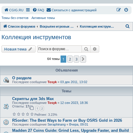
СGIG.RU
FAQ
Связаться с администрацией
Темы без ответов
Активные темы
П
Список форумов
Вскрытие игровых ресурсов
Коллекция инструментов
о
Коллекция инструментов
и
с
Поиск
Расширенный пои
Новая тема
к
1
2
3
След.
64 темы
Объявления
О разделе
Последнее сообщение
Tosyk
«
03 дек 2011, 13:02
Темы
Скрипты для 3ds Max
Последнее сообщение
Tosyk
«
12 сен 2023, 18:36
Ответы:
17
1
2
Рейтинг: 3.23%
RSorder: The Best Ways to Farm or Buy OSRS Gold in 2026
Последнее сообщение
Seraphinang
«
Вчера, 09:01
Madden 27 Coins Guide: Grind Less, Upgrade Faster, and Build