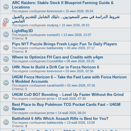
ARC Raiders: Stable Stock II Blueprint Farming Guide &
Locations
Последнее сообщение
lonevessel
«
15 июн 2026, 05:54
شروط الدراسة في مصر للسعوديين.. دليلك الشامل للتقديم والقبول
الجامعي
Последнее сообщение
studyeg
«
15 июн 2026, 05:52
LightRay3D
Последнее сообщение
suman01
«
13 июн 2026, 13:37
Ответы:
9
Pips NYT Puzzle Brings Fresh Logic Fun To Daily Players
Последнее сообщение
babitareddy
«
06 июн 2026, 07:17
Ответы:
8
Where to Optimize FH Cars and Credits with u4gm
Последнее сообщение
CrystalVibe
«
05 июн 2026, 03:25
U4N: How to Build a Drift Car in Forza Horizon 6
Последнее сообщение
lonevessel
«
03 июн 2026, 02:36
U4GM Forza Horizon 6 – Take the Fast Lane with Forza Horizon
6 Modded Accounts
Последнее сообщение
sarakhan69
«
01 июн 2026, 07:26
Ответы:
1
U4GM CoD BO7 Boosting – Level Up Faster Without the Grind
Последнее сообщение
jornw
«
18 май 2026, 07:30
Best Place to Buy Pokémon TCG Pocket Cards Fast – U4GM
Review
Последнее сообщение
jornw
«
14 май 2026, 06:24
Battlefield 6 ARs Which Assault Rifle is Best for You?
Последнее сообщение
babitareddy
«
13 май 2026, 13:08
Ответы:
3