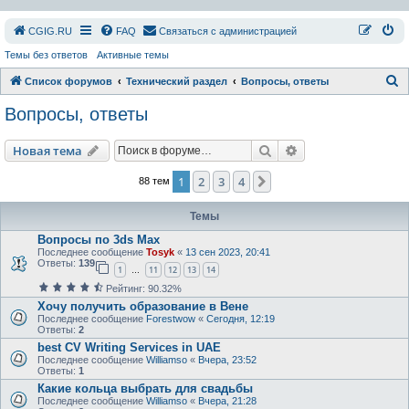
СGIG.RU
FAQ
Связаться с администрацией
Темы без ответов
Активные темы
П
Список форумов
Технический раздел
Вопросы, ответы
о
Вопросы, ответы
и
с
Поиск
Расширенный пои
Новая тема
к
1
2
3
4
След.
88 тем
Темы
Вопросы по 3ds Max
Последнее сообщение
Tosyk
«
13 сен 2023, 20:41
Ответы:
139
1
11
12
13
14
…
Рейтинг: 90.32%
Хочу получить образование в Вене
Последнее сообщение
Forestwow
«
Сегодня, 12:19
Ответы:
2
best CV Writing Services in UAE
Последнее сообщение
Williamso
«
Вчера, 23:52
Ответы:
1
Какие кольца выбрать для свадьбы
Последнее сообщение
Williamso
«
Вчера, 21:28