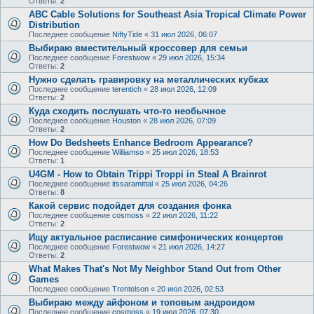
Ответы:
2
ABC Cable Solutions for Southeast Asia Tropical Climate Power
Distribution
Последнее сообщение
NiftyTide
«
31 июл 2026, 06:07
Выбираю вместительный кроссовер для семьи
Последнее сообщение
Forestwow
«
29 июл 2026, 15:34
Ответы:
2
Нужно сделать гравировку на металлических кубках
Последнее сообщение
terentich
«
28 июл 2026, 12:09
Ответы:
2
Куда сходить послушать что-то необычное
Последнее сообщение
Houston
«
28 июл 2026, 07:09
Ответы:
2
How Do Bedsheets Enhance Bedroom Appearance?
Последнее сообщение
Williamso
«
25 июл 2026, 18:53
Ответы:
1
U4GM - How to Obtain Trippi Troppi in Steal A Brainrot
Последнее сообщение
itssaramittal
«
25 июл 2026, 04:26
Ответы:
8
Какой сервис подойдет для создания фонка
Последнее сообщение
cosmoss
«
22 июл 2026, 11:22
Ответы:
2
Ищу актуальное расписание симфонических концертов
Последнее сообщение
Forestwow
«
21 июл 2026, 14:27
Ответы:
2
What Makes That's Not My Neighbor Stand Out from Other
Games
Последнее сообщение
Trentelson
«
20 июл 2026, 02:53
Выбираю между айфоном и топовым андроидом
Последнее сообщение
cosmoss
«
19 июл 2026, 07:30