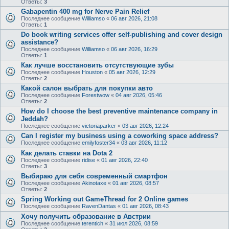
Ответы:
3
Gabapentin 400 mg for Nerve Pain Relief
Последнее сообщение
Williamso
«
06 авг 2026, 21:08
Ответы:
1
Do book writing services offer self-publishing and cover design
assistance?
Последнее сообщение
Williamso
«
06 авг 2026, 16:29
Ответы:
1
Как лучше восстановить отсутствующие зубы
Последнее сообщение
Houston
«
05 авг 2026, 12:29
Ответы:
2
Какой салон выбрать для покупки авто
Последнее сообщение
Forestwow
«
04 авг 2026, 05:46
Ответы:
2
How do I choose the best preventive maintenance company in
Jeddah?
Последнее сообщение
victoriaparker
«
03 авг 2026, 12:24
Can I register my business using a coworking space address?
Последнее сообщение
emilyfoster34
«
03 авг 2026, 11:12
Как делать ставки на Dota 2
Последнее сообщение
ridise
«
01 авг 2026, 22:40
Ответы:
3
Выбираю для себя современный смартфон
Последнее сообщение
Akinotaxe
«
01 авг 2026, 08:57
Ответы:
2
Spring Working out GameThread for 2 Online games
Последнее сообщение
RavenDantas
«
01 авг 2026, 08:43
Хочу получить образование в Австрии
Последнее сообщение
terentich
«
31 июл 2026, 08:59