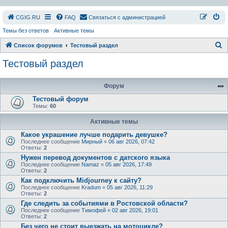
СGIG.RU
FAQ
Связаться с администрацией
Темы без ответов
Активные темы
П
Список форумов
Тестовый раздел
о
Тестовый раздел
и
с
Форум
к
Тестовый форум
Темы:
60
Активные темы
Какое украшение лучше подарить девушке?
Последнее сообщение
Мирный
«
06 авг 2026, 07:42
Ответы:
2
Нужен перевод документов с датского языка
Последнее сообщение
Namaz
«
05 авг 2026, 17:49
Ответы:
2
Как подключить Midjourney к сайту?
Последнее сообщение
Kradum
«
05 авг 2026, 11:29
Ответы:
2
Где следить за событиями в Ростовской области?
Последнее сообщение
Тимофей
«
02 авг 2026, 19:01
Ответы:
2
Без чего не стоит выезжать на мотоцикле?