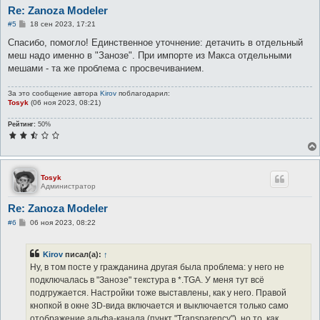
Re: Zanoza Modeler
С
#5
18 сен 2023, 17:21
о
о
Спасибо, помогло! Единственное уточнение: детачить в отдельный
б
меш надо именно в "Занозе". При импорте из Макса отдельными
щ
е
мешами - та же проблема с просвечиванием.
н
и
е
За это сообщение автора
Kirov
поблагодарил:
Tosyk
(06 ноя 2023, 08:21)
Рейтинг:
50%
Tosyk
Администратор
Re: Zanoza Modeler
С
#6
06 ноя 2023, 08:22
о
о
б
Kirov
писал(а):
↑
щ
е
Ну, в том посте у гражданина другая была проблема: у него не
н
подключалась в "Занозе" текстура в *.TGA. У меня тут всё
и
е
подгружается. Настройки тоже выставлены, как у него. Правой
кнопкой в окне 3D-вида включается и выключается только само
отображение альфа-канала (пункт "Transparency"), но то, как