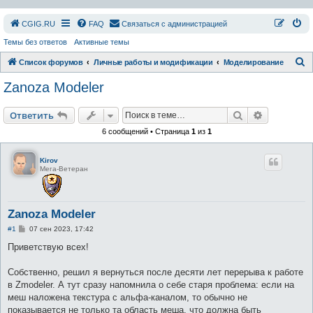
СGIG.RU
FAQ
Связаться с администрацией
Темы без ответов
Активные темы
П
Список форумов
Личные работы и модификации
Моделирование
о
Zanoza Modeler
и
с
Поиск
Расширен
Ответить
к
6 сообщений • Страница
1
из
1
Kirov
Мега-Ветеран
Zanoza Modeler
С
#1
07 сен 2023, 17:42
о
о
Приветствую всех!
б
щ
е
Собственно, решил я вернуться после десяти лет перерыва к работе
н
в Zmodeler. А тут сразу напомнила о себе старя проблема: если на
и
е
меш наложена текстура с альфа-каналом, то обычно не
показывается не только та область меша, что должна быть