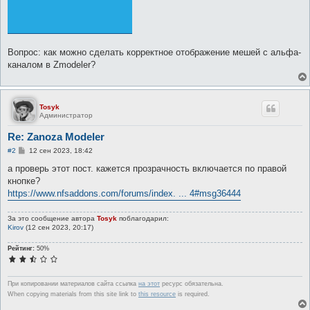
Вопрос: как можно сделать корректное отображение мешей с альфа-
каналом в Zmodeler?
Tosyk
Администратор
Re: Zanoza Modeler
С
#2
12 сен 2023, 18:42
о
о
а проверь этот пост. кажется прозрачность включается по правой
б
кнопке?
щ
е
https://www.nfsaddons.com/forums/index. ... 4#msg36444
н
и
е
За это сообщение автора
Tosyk
поблагодарил:
Kirov
(12 сен 2023, 20:17)
Рейтинг:
50%
При копировании материалов сайта ссылка
на этот
ресурс обязательна.
When copying materials from this site link to
this resource
is required.