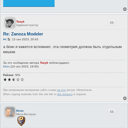
Tosyk
Администратор
Re: Zanoza Modeler
С
#4
13 сен 2023, 20:43
о
о
а блин я кажется вспомнил. эта геометрия должна быть отдельным
б
мешом
щ
е
н
За это сообщение автора
Tosyk
поблагодарил:
и
Kirov
(14 сен 2023, 19:00)
е
Рейтинг:
50%
При копировании материалов сайта ссылка
на этот
ресурс обязательна.
When copying materials from this site link to
this resource
is required.
Kirov
Мега-Ветеран