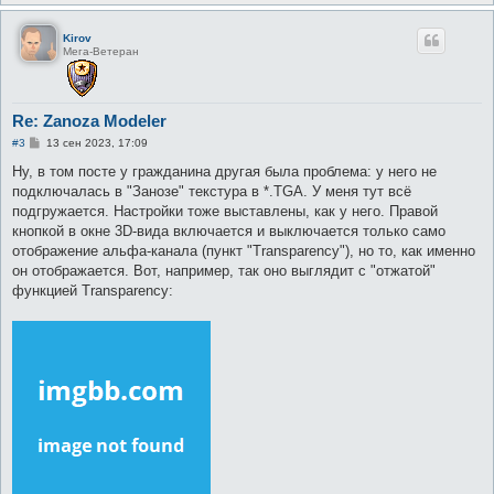
Kirov
Мега-Ветеран
Re: Zanoza Modeler
С
#3
13 сен 2023, 17:09
о
о
Ну, в том посте у гражданина другая была проблема: у него не
б
подключалась в "Занозе" текстура в *.TGA. У меня тут всё
щ
е
подгружается. Настройки тоже выставлены, как у него. Правой
н
кнопкой в окне 3D-вида включается и выключается только само
и
е
отображение альфа-канала (пункт "Transparency"), но то, как именно
он отображается. Вот, например, так оно выглядит с "отжатой"
функцией Transparency: