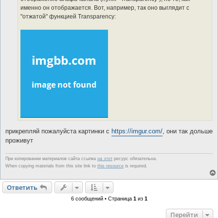
именно он отображается. Вот, например, так оно выглядит с
"отжатой" функцией Transparency:
прикрепляй пожалуйста картинки с
https://imgur.com/
, они так дольше
проживут
При копировании материалов сайта ссылка
на этот
ресурс обязательна.
When copying materials from this site link to
this resource
is required.
Ответить
6 сообщений • Страница
1
из
1
Перейти