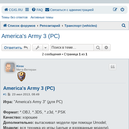
СGIG.RU
FAQ
Связаться с администрацией
Темы без ответов
Активные темы
П
Список форумов
Репозитарий
Транспорт (vehicles)
о
America's Army 3 (PC)
и
с
Поиск
Расширен
Ответить
к
2 сообщения • Страница
1
из
1
Kirov
Мега-Ветеран
America's Army 3 (PC)
С
#1
23 июл 2013, 08:49
о
о
Игра:
"America's Army 3" (для PC)
б
щ
е
Формат:
*.OBJ, *.3DS, *.z3d, *.PSK
н
Качество:
хорошее
и
е
Дополнительно:
вытаскивал модели при помощи Umodel;
Модели:
вся техника из игры (целые и взорванные модели).