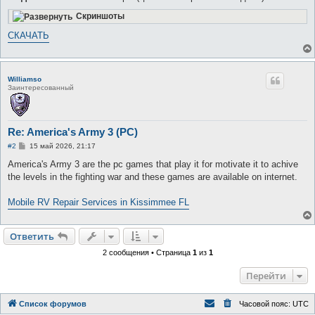
Скриншоты
СКАЧАТЬ
Williamso
Заинтересованный
Re: America's Army 3 (PC)
С
#2
15 май 2026, 21:17
о
о
America's Army 3 are the pc games that play it for motivate it to achive
б
the levels in the fighting war and these games are available on internet.
щ
е
н
Mobile RV Repair Services in Kissimmee FL
и
е
Ответить
2 сообщения • Страница
1
из
1
Перейти
Список форумов
Часовой пояс:
UTC