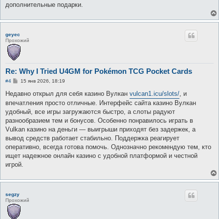
е
дополнительные подарки.
geyec
Прохожий
Re: Why I Tried U4GM for Pokémon TCG Pocket Cards
С
#4
15 янв 2026, 18:19
о
о
Недавно открыл для себя казино Вулкан
vulcan1.icu/slots/
, и
б
впечатления просто отличные. Интерфейс сайта казино Вулкан
щ
е
удобный, все игры загружаются быстро, а слоты радуют
н
разнообразием тем и бонусов. Особенно понравилось играть в
и
е
Vulkan казино на деньги — выигрыши приходят без задержек, а
вывод средств работает стабильно. Поддержка реагирует
оперативно, всегда готова помочь. Однозначно рекомендую тем, кто
ищет надежное онлайн казино с удобной платформой и честной
игрой.
segzy
Прохожий