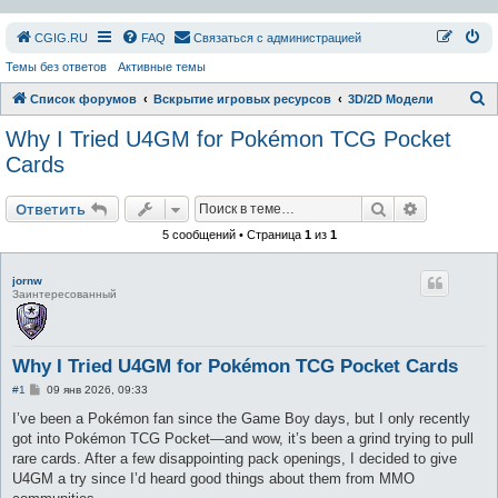
СGIG.RU
FAQ
Связаться с администрацией
Темы без ответов
Активные темы
П
Список форумов
Вскрытие игровых ресурсов
3D/2D Модели
о
Why I Tried U4GM for Pokémon TCG Pocket
и
Cards
с
Поиск
Расширен
к
Ответить
5 сообщений • Страница
1
из
1
jornw
Заинтересованный
Why I Tried U4GM for Pokémon TCG Pocket Cards
С
#1
09 янв 2026, 09:33
о
о
I’ve been a Pokémon fan since the Game Boy days, but I only recently
б
got into Pokémon TCG Pocket—and wow, it’s been a grind trying to pull
щ
е
rare cards. After a few disappointing pack openings, I decided to give
н
U4GM a try since I’d heard good things about them from MMO
и
е