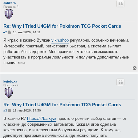
sidikero
Прохожий
Re: Why I Tried U4GM for Pokémon TCG Pocket Cards
С
#2
13 янв 2026, 14:11
о
о
Я играю в казино Вулкан
vlkn.shop
регулярно, особенно вечерами.
б
Интерфейс понятный, регистрация быстрая, а система выплат
щ
е
работает без задержек. Мне нравится, что есть возможность
н
участвовать в программе лояльности и получать дополнительные
и
е
привилегии.
kefobaxa
Прохожий
Re: Why I Tried U4GM for Pokémon TCG Pocket Cards
С
#3
13 янв 2026, 14:50
о
о
В казино R7
https://r7ka.xyz/
просто огромный выбор слотов — от
б
классики до современных автоматов. Каждая игра сделана
щ
е
качественно, с интересными бонусными раундами. К тому же,
н
действует программа лояльности, где можно получать
и