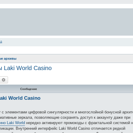
ей
ые архивы
Laki World Casino
оиск
Расширенный поиск
Сообщение
ki World Casino
у с элементами цифровой сингулярности и многослойной бонусной архит
иативные зеркала, позволяющие сохранять доступ к аккаунту даже при
ино Laki World
нередко активируют промокоды с фрактальной системой 
кации. Внутренний интерфейс Laki World Casino отличается редкой