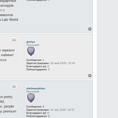
тандартных
каскадов.
т с
символов
 Laki World
В
е
р
н
gimiya
у
Прохожий
т
е зеркало
ь
с
 кабинет
я
ется
Сообщения:
1
к
Зарегистрирован:
28 май 2026, 10:36
н
Благодарил (а):
0
а
Поблагодарили:
0
ч
В
а
е
л
р
у
н
shehnaazkhan
у
Прохожий
т
ve pretty
ь
с
ild,
я
s, people
Сообщения:
8
к
Зарегистрирован:
14 апр 2026, 10:57
joy premium
н
Благодарил (а):
0
а
Поблагодарили:
0