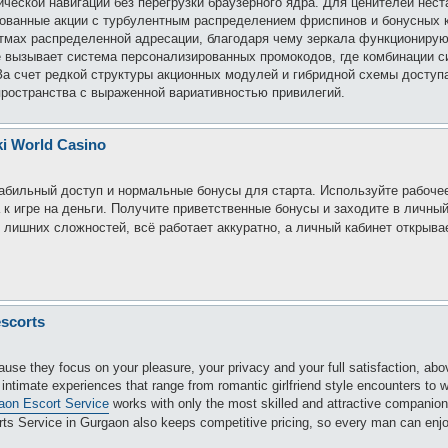
еской навигации без перегрузки браузерного ядра. Для ценителей нес
ированные акции с турбулентным распределением фриспинов и бонусных 
итмах распределенной адресации, благодаря чему зеркала функционирую
 вызывает система персонализированных промокодов, где комбинации 
За счет редкой структуры акционных модулей и гибридной схемы доступа
пространства с выраженной вариативностью привилегий.
i World Casino
табильный доступ и нормальные бонусы для старта. Используйте рабоче
к игре на деньги. Получите приветственные бонусы и заходите в личный
 лишних сложностей, всё работает аккуратно, а личный кабинет открыва
scorts
ause they focus on your pleasure, your privacy and your full satisfaction, abo
intimate experiences that range from romantic girlfriend style encounters to w
aon Escort Service
works with only the most skilled and attractive companion
orts Service in Gurgaon also keeps competitive pricing, so every man can en