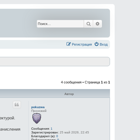
Поиск
Расширенный поис
Регистрация
Вход
4 сообщения • Страница
1
из
1
Автор
pokuzwa
Прохожий
ектурой.
Сообщения:
1
начисления
Зарегистрирован:
25 май 2026, 22:45
Благодарил (а):
0
Поблагодарили:
0