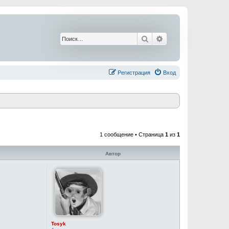
Поиск
Расширенный поис
Регистрация
Вход
1 сообщение • Страница
1
из
1
Автор
Tosyk