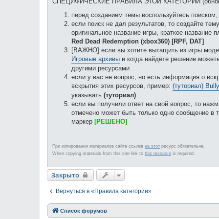
СПЕЦИФИЧЕСКИЕ ПРАВИЛА ЭТОЙ КАТЕГОРИИ (обновле
перед созданием темы воспользуйтесь поиском
если поиск не дал результатов, то создайте те
оригинальное название игры, краткое название 
Red Dead Redemption (xbox360) [RPF, DAT]
[ВАЖНО] если вы хотите вытащить из игры модел
Игровые архивы
и когда найдёте решение может
другими ресурсами
если у вас не вопрос, но есть информация о вск
вскрытия этих ресурсов, пример:
(туториал) Bully
указывать
(туториал)
если вы получили ответ на свой вопрос, то нажм
отмечено может быть только одно сообщение в т
маркер
[РЕШЕНО]
При копировании материалов сайта ссылка
на этот
ресурс обязательна.
When copying materials from this site link to
this resource
is required.
Закрыто
Вернуться в «Правила категории»
Список форумов