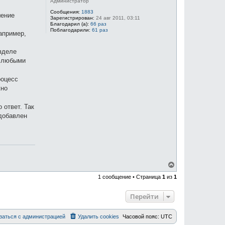
Администратор
Сообщения:
1883
шение
Зарегистрирован:
24 авг 2011, 03:11
Благодарил (а):
66 раз
Поблагодарили:
61 раз
апример,
азделе
с любыми
роцесс
жно
 ответ. Так
 добавлен
В
е
1 сообщение • Страница
1
из
1
р
н
у
Перейти
т
ь
с
заться с администрацией
Удалить cookies
Часовой пояс:
UTC
я