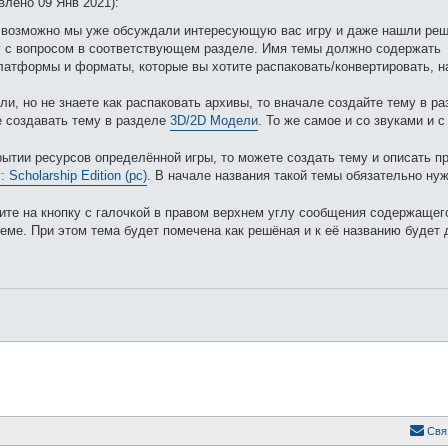
но 09 Янв 2021):
, возможно мы уже обсуждали интересующую вас игру и даже нашли ре
му с вопросом в соответствующем разделе. Имя темы должно содержать
платформы и форматы, которые вы хотите распаковать/конвертировать, н
и, но не знаете как распаковать архивы, то вначале создайте тему в р
е создавать тему в разделе
3D/2D Модели
. То же самое и со звуками и 
рытии ресурсов определённой игры, то можете создать тему и описать п
: Scholarship Edition (pc)
. В начале названия такой темы обязательно ну
ите на кнопку с галочкой в правом верхнем углу сообщения содержащего
еме. При этом тема будет помечена как решёная и к её названию будет
Свя