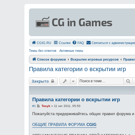
СGIG.RU
Ссылки
FAQ
Связаться с администраци
Темы без ответов
Активные темы
Список форумов
Вскрытие игровых ресурсов
Правил
Правила категории о вскрытии игр
П
Закрыто
Правила категории о вскрытии игр
С
#1
Tosyk
»
11 окт 2011, 05:50
о
о
Пожалуйста придерживайтесь общих правил форума и п
б
щ
е
ОБЩИЕ ПРАВИЛА ФОРУМА
CGIG
н
и
е