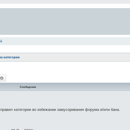
ей
а категории
оиск
Расширенный поиск
Сообщение
равил категории во избежании замусоривания форума и/или бана.