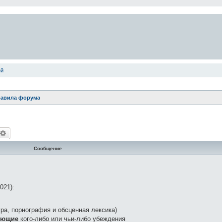
ей
авила форума
оиск
Расширенный поиск
Сообщение
021):
ра, порнография и обсценная лексика)
ующие
кого-либо или чьи-либо убеждения