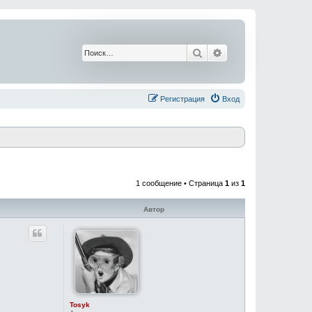
Поиск
Расширенный поис
Регистрация
Вход
1 сообщение • Страница
1
из
1
Автор
Tosyk