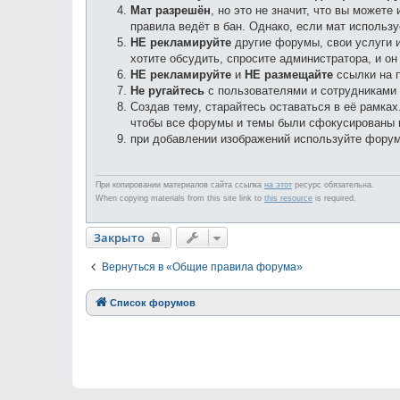
Мат разрешён
, но это не значит, что вы может
правила ведёт в бан. Однако, если мат использу
НЕ рекламируйте
другие форумы, свои услуги и
хотите обсудить, спросите администратора, и о
НЕ рекламируйте
и
НЕ размещайте
ссылки на 
Не ругайтесь
с пользователями и сотрудниками
Создав тему, старайтесь оставаться в её рамках
чтобы все форумы и темы были сфокусированы 
при добавлении изображений используйте форум
При копировании материалов сайта ссылка
на этот
ресурс обязательна.
When copying materials from this site link to
this resource
is required.
Закрыто
Вернуться в «Общие правила форума»
Список форумов