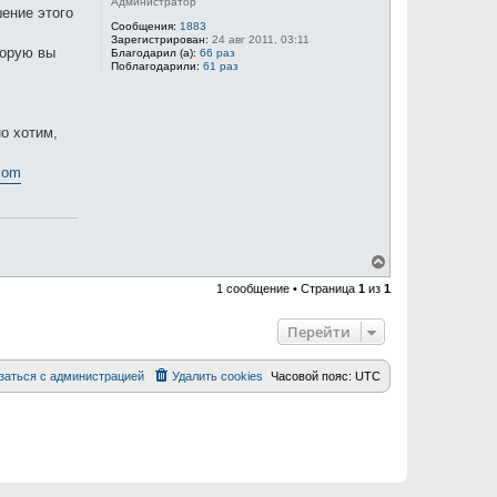
Администратор
шение этого
Сообщения:
1883
Зарегистрирован:
24 авг 2011, 03:11
торую вы
Благодарил (а):
66 раз
Поблагодарили:
61 раз
о хотим,
.com
В
е
1 сообщение • Страница
1
из
1
р
н
у
Перейти
т
ь
с
заться с администрацией
Удалить cookies
Часовой пояс:
UTC
я
к
н
а
ч
а
л
у