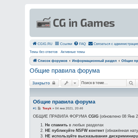
СGIG.RU
Ссылки
FAQ
Связаться с администраци
Темы без ответов
Активные темы
Список форумов
Информационный раздел
Общие пр
Общие правила форума
П
Закрыто
Общие правила форума
С
#1
Tosyk
»
04 янв 2021, 20:46
о
о
ОБЩИЕ ПРАВИЛА ФОРУМА
CGIG
(обновлено 08 Янв 2
б
щ
Не спамить
в любых разделах
е
НЕ публикуйте NSFW контент
(обнажённая нату
н
и
НЕ используйте высказывания дискриминир
е