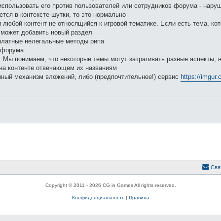
е использовать его против пользователей или сотрудников форума - нару
ется в контексте шутки, то это нормально
 любой контент не относящийся к игровой тематике. Если есть тема, ко
н может добавить новый раздел
платные нелегальные методы рипа
 форума
. Мы понимаем, что некоторые темы могут затрагивать разные аспекты, н
на контенте отвечающем их названиям
ный механизм вложений, либо (предпочтительнее!) сервис
https://imgur
Свя
Copyright © 2011 - 2026 CG in Games All rights reserved.
Конфиденциальность
|
Правила