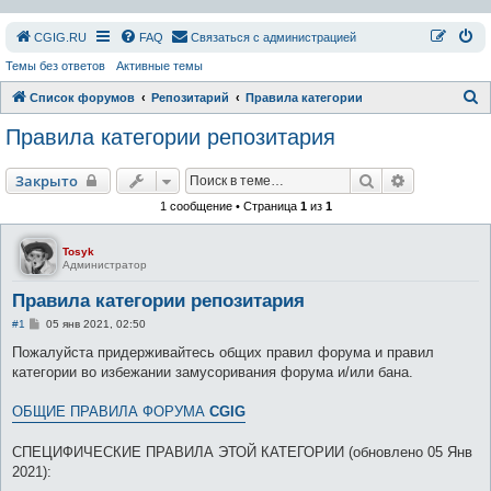
СGIG.RU
FAQ
Связаться с администрацией
Темы без ответов
Активные темы
П
Список форумов
Репозитарий
Правила категории
о
Правила категории репозитария
и
с
Поиск
Расширенн
Закрыто
к
1 сообщение • Страница
1
из
1
Tosyk
Администратор
Правила категории репозитария
С
#1
05 янв 2021, 02:50
о
о
Пожалуйста придерживайтесь общих правил форума и правил
б
категории во избежании замусоривания форума и/или бана.
щ
е
н
ОБЩИЕ ПРАВИЛА ФОРУМА
CGIG
и
е
СПЕЦИФИЧЕСКИЕ ПРАВИЛА ЭТОЙ КАТЕГОРИИ (обновлено 05 Янв
2021):