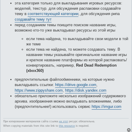
эта категория только для выкладывания игровых ресурсов:
моделей, текстур. для обсуждения распаковки создавайте
тему в
соответствующей категории
, для обсуждения рипа
создавайте тему тут
перед созданием темы поищите поиском название игры,
возможно кто-то уже выкладывал ресурсы из этой игры
если тема найдена, то выкладывайте свои модели в той
же теме
если тема не найдена, то можете создавать тему. В
названии темы указывайте оригинальное название игры
и краткое название платформы из которой распаковать/
конвертировать, например,
Red Dead Redemption
(xbox360)
предпочтительные файлообменники, на которые нужно
выкладывать ссылки:
https://drive.google.com
,
https://www.zippyshare.com
,
https://disk.yandex.com
обязательно приложите несколько изображений содержимого
архива. изображения можно вкладывать вложениями, либо
(предпочтительнее!) использовать сервис
https://imgur.com
При копировании материалов сайта ссылка
на этот
ресурс обязательна.
When copying materials from this site link to
this resource
is required.