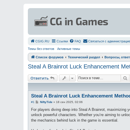
СGIG.RU
Ссылки
FAQ
Связаться с администраци
Темы без ответов
Активные темы
Список форумов
Технический раздел
Вопросы, отве
Steal A Brainrot Luck Enhancement Me
П
Ответить
Steal A Brainrot Luck Enhancement Metho
С
#1
NiftyTide
»
18 сен 2025, 02:06
о
о
For players diving deep into Steal A Brainrot, maximizing y
б
unlock powerful characters. Whether you’re aiming to unlo
щ
е
the mechanics behind luck in the game is essential.
н
и
е