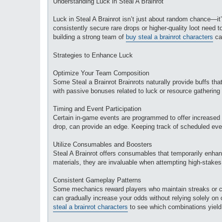
Understanding Luck in Steal A Brainrot
Luck in Steal A Brainrot isn’t just about random chance—it
consistently secure rare drops or higher-quality loot need 
building a strong team of
buy steal a brainrot characters
can
Strategies to Enhance Luck
Optimize Your Team Composition
Some Steal a Brainrot Brainrots naturally provide buffs th
with passive bonuses related to luck or resource gathering
Timing and Event Participation
Certain in-game events are programmed to offer increased l
drop, can provide an edge. Keeping track of scheduled even
Utilize Consumables and Boosters
Steal A Brainrot offers consumables that temporarily enhan
materials, they are invaluable when attempting high-stakes r
Consistent Gameplay Patterns
Some mechanics reward players who maintain streaks or co
can gradually increase your odds without relying solely on
steal a brainrot characters
to see which combinations yield 