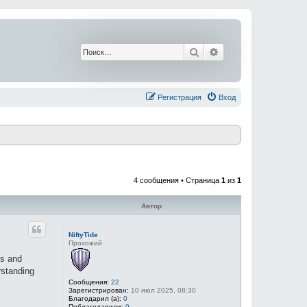
Поиск
Расширенный поис
Регистрация
Вход
4 сообщения • Страница
1
из
1
Автор
NiftyTide
Прохожий
ms and
rstanding
Сообщения:
22
Зарегистрирован:
10 июл 2025, 08:30
Благодарил (а):
0
Поблагодарили:
0