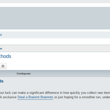
ей
ты
thods
оиск
Расширенный поиск
Сообщение
ds
our luck can make a significant difference in how quickly you collect rare ite
ck exclusive
Steal a Brainrot Brainrots
or just hoping for a smoother run, unde