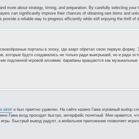
 and more about strategy, timing, and preparation. By carefully selecting your
layers can significantly improve their chances of obtaining rare items and unl
rovide a reliable way to progress efficiently while still enjoying the thrill of 
своеобразные порталы в эпоху, где азарт обретал свою первую форму. 
, которые будто создавались не только ради выигрышей, но и ради эст
ие подлинной игровой алхимии: барабаны вращаются как музыкальные 
o.skin/
и был приятно удивлен. На сайте казино Гама огромный выбор сл
зино Гама вход проходит быстро, интерфейс понятный. Мне нравится, чт
 игры. Быстрый вывод радует, а мобильное приложение позволяет играть