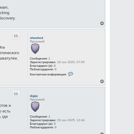
 team,
ocking
discovery.
В
е
р
н
ohwohed
у
Прохожий
т
Эти
ь
с
етического
я
шкатулки,
Сообщения:
1
к
Зарегистрирован:
18 сен 2025, 07:05
н
Благодарил (а):
0
а
Поблагодарили:
0
К
ч
Контактная информация:
о
а
н
В
л
т
е
у
а
р
к
н
т
digije
у
н
Прохожий
а
т
отов и
я
ь
и
с
о есть
н
я
ф
 где
Сообщения:
1
к
о
Зарегистрирован:
29 сен 2025, 12:44
н
р
Благодарил (а):
0
м
а
Поблагодарили:
0
а
ч
ц