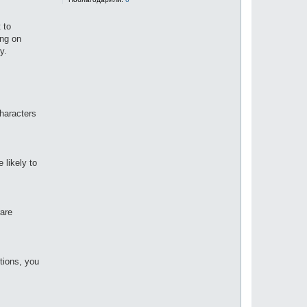
 to
ing on
y.
characters
 likely to
rare
tions, you