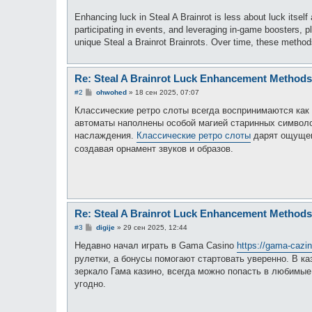
Enhancing luck in Steal A Brainrot is less about luck itself
participating in events, and leveraging in-game boosters, p
unique Steal a Brainrot Brainrots. Over time, these methods p
Re: Steal A Brainrot Luck Enhancement Methods
С
#2
ohwohed
»
18 сен 2025, 07:07
о
о
Классические ретро слоты всегда воспринимаются как 
б
автоматы наполнены особой магией старинных символов
щ
е
наслаждения.
Классические ретро слоты
дарят ощущен
н
создавая орнамент звуков и образов.
и
е
Re: Steal A Brainrot Luck Enhancement Methods
С
#3
digije
»
29 сен 2025, 12:44
о
о
Недавно начал играть в Gama Casino
https://gama-cazin
б
рулетки, а бонусы помогают стартовать уверенно. В ка
щ
е
зеркало Гама казино, всегда можно попасть в любимые
н
угодно.
и
е