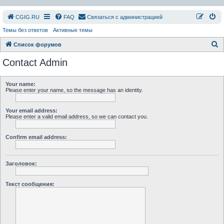
СGIG.RU
FAQ
Связаться с администрацией
Темы без ответов
Активные темы
П
Список форумов
о
Contact Admin
и
с
Your name:
Please enter your name, so the message has an identity.
к
Your email address:
Please enter a valid email address, so we can contact you.
Confirm email address:
Заголовок:
Текст сообщения: