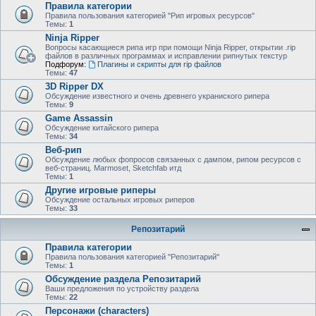
Правила категории
Правила пользования категорией "Рип игровых ресурсов"
Темы:
1
Ninja Ripper
Вопросы касающиеся рипа игр при помощи Ninja Ripper, открытии .rip
файлов в различных программах и исправлении рипнутых текстур
Подфорум:
Плагины и скрипты для rip файлов
Темы:
47
3D Ripper DX
Обсуждение известного и очень древнего украниского рипера
Темы:
9
Game Assassin
Обсуждение китайского рипера
Темы:
34
Веб-рип
Обсуждение любых фопросов связанных с дампом, рипом ресурсов с
веб-страниц. Marmoset, Sketchfab итд
Темы:
1
Другие игровые риперы
Обсуждение остальных игровых риперов
Темы:
33
Репозитарий
Правила категории
Правила пользования категорией "Репозитарий"
Темы:
1
Обсуждение раздела Репозитарий
Ваши предложения по устройству раздела
Темы:
22
Персонажи (characters)