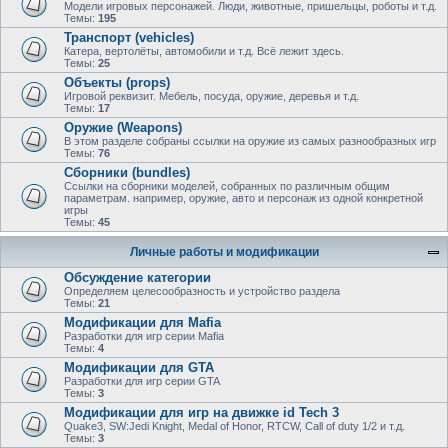
Модели игровых персонажей. Люди, животные, пришельцы, роботы и т.д.
Темы:
195
Транспорт (vehicles)
Катера, вертолёты, автомобили и т.д. Всё лежит здесь.
Темы:
25
Объекты (props)
Игровой реквизит. Мебель, посуда, оружие, деревья и т.д.
Темы:
17
Оружие (Weapons)
В этом разделе собраны ссылки на оружие из самых разнообразных игр
Темы:
76
Сборники (bundles)
Ссылки на сборники моделей, собранных по различным общим
параметрам. например, оружие, авто и персонаж из одной конкретной
игры
Темы:
45
Личные работы и модификации
Обсуждение категории
Определяем целесообразность и устройство раздела
Темы:
21
Модификации для Mafia
Разработки для игр серии Mafia
Темы:
4
Модификации для GTA
Разработки для игр серии GTA
Темы:
3
Модификации для игр на движке id Tech 3
Quake3, SW:Jedi Knight, Medal of Honor, RTCW, Call of duty 1/2 и т.д.
Темы:
3