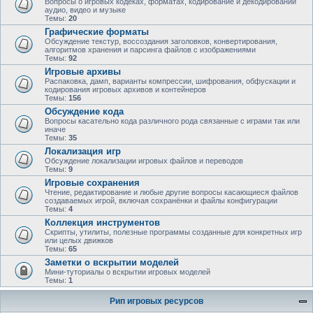
Вопросы о игровых кодеках, форматах, кодирование и декодировании
аудио, видео и музыке
Темы:
20
Графические форматы
Обсуждение текстур, воссоздания заголовков, конвертирования,
алгоритмов хранения и парсинга файлов с изображениями
Темы:
92
Игровые архивы
Распаковка, дамп, варианты компрессии, шифрования, обфускации и
кодирования игровых архивов и контейнеров
Темы:
156
Обсуждение кода
Вопросы касательно кода различного рода связанные с играми так или
иначе
Темы:
35
Локализация игр
Обсуждение локализации игровых файлов и переводов
Темы:
9
Игровые сохранения
Чтение, редактирование и любые другие вопросы касающиеся файлов
создаваемых игрой, включая сохранёнки и файлы конфигурации
Темы:
4
Коллекция инструментов
Скрипты, утилиты, полезные программы созданные для конкретных игр
или целых движков
Темы:
65
Заметки о вскрытии моделей
Мини-туториалы о вскрытии игровых моделей
Темы:
1
Рип игровых ресурсов