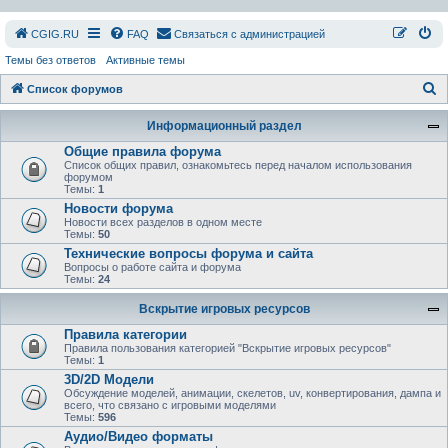
СGIG.RU
FAQ
Связаться с администрацией
Темы без ответов
Активные темы
П
Список форумов
о
Информационный раздел
и
Общие правила форума
с
Список общих правил, ознакомьтесь перед началом использования
форумом
к
Темы:
1
Новости форума
Новости всех разделов в одном месте
Темы:
50
Технические вопросы форума и сайта
Вопросы о работе сайта и форума
Темы:
24
Вскрытие игровых ресурсов
Правила категории
Правила пользования категорией "Вскрытие игровых ресурсов"
Темы:
1
3D/2D Модели
Обсуждение моделей, анимации, скелетов, uv, конвертирования, дампа и
всего, что связано с игровыми моделями
Темы:
596
Аудио/Видео форматы