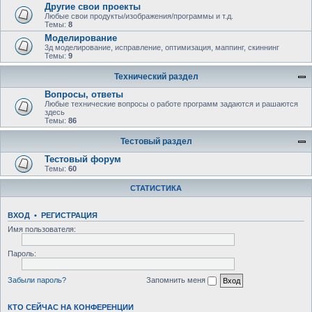
Другие свои проекты
Любые свои продукты/изображения/программы и т.д.
Темы:
8
Моделирование
3д моделирование, исправление, оптимизация, маппинг, скиннинг
Темы:
9
Технический раздел
Вопросы, ответы
Любыe технические вопросы о работе программ задаются и рашаются
здесь
Темы:
86
Тестовый раздел
Тестовый форум
Темы:
60
СТАТИСТИКА
ВХОД
•
РЕГИСТРАЦИЯ
Имя пользователя:
Пароль:
Забыли пароль?
Запомнить меня
КТО СЕЙЧАС НА КОНФЕРЕНЦИИ