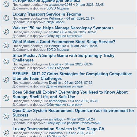
Историческое здание для бизнеса
Последнее сообщение
alexsnowy1985
«
04 авг 2026, 22:48
Добавлено в форуме
3D/2D Модели
Luxury Transport Service in Texoma
Последнее сообщение
Williamso
«
04 авг 2026, 21:17
Добавлено в форуме
Ninja Ripper
Waklert 150 mg Helps Manage Narcolepsy Symptoms
Последнее сообщение
smith2000
«
04 авг 2026, 18:52
Добавлено в форуме
Обсуждение категории
What Makes a Good Ecommerce Store Setup Service?
Последнее сообщение
HenryDuke
«
04 авг 2026, 15:04
Добавлено в форуме
3D/2D Модели
Slice Master: A Simple Game with Surprisingly Tricky
Challenges
Последнее сообщение
Lincolna
«
04 авг 2026, 08:34
Добавлено в форуме
3D/2D Модели
EZBUFF | MUT 27 Coins Strategies for Completing Competitive
Ultimate Team Challenges
Последнее сообщение
Dominic
«
04 авг 2026, 07:12
Добавлено в форуме
Другие игровые риперы
Does Sildenafil Expire? Everything You Need to Know About
Storage, Shelf Life, and Safe Use
Последнее сообщение
barnaddy06
«
04 авг 2026, 06:45
Добавлено в форуме
Обсуждение категории
OpenClaw System Requirement: Optimize Your Environment for
Success
Последнее сообщение
annefloyd
«
04 авг 2026, 04:24
Добавлено в форуме
Обсуждение раздела Репозитарий
Luxury Transportation Services in San Diego CA
Последнее сообщение
Williamso
«
03 авг 2026, 23:05
Добавлено в форуме
3D Ripper DX