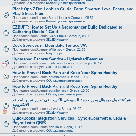
Добавлено в форуме
Коллекция инструментов
Black Ops 7 Bot Lobbies Guide: Farm Smarter, Level Faster, and
Play Stress-Free
Последнее сообщение
Seraphinang
«
Сегодня, 08:51
Добавлено в форуме
Коллекция инструментов
EZBUFF: How to Set Up a Necromancer Build Dedicated to
Gathering Diablo 4 Gold
Последнее сообщение
SilentTitan
«
Сегодня, 08:20
Добавлено в форуме
3D/2D Модели
Deck Services in Mountlake Terrace WA
Последнее сообщение
Williamso
«
Вчера, 22:25
Добавлено в форуме
Ninja Ripper
Hyderabad Escorts Service - HyderabadBeauties
Последнее сообщение
hyderabadbeautiess
«
Вчера, 18:12
Добавлено в форуме
Локализация игр
How to Prevent Back Pain and Keep Your Spine Healthy
Последнее сообщение
zorathomas
«
Вчера, 10:08
Добавлено в форуме
Обсуждение категории
How to Prevent Back Pain and Keep Your Spine Healthy
Последнее сообщение
zorathomas
«
Вчера, 10:08
Добавлено в форуме
Обсуждение категории
شركة تحول ديجيتال ودور خدمة السيو في الكويت في تعزيز نجاح المواقع
الإلكترونية
Последнее сообщение
tahwal
«
Вчера, 08:47
Добавлено в форуме
3D/2D Модели
QuickBooks Integration Services | Sync eCommerce, CRM &
Payroll with QBIS
Последнее сообщение
qbisinc
«
Вчера, 06:17
Добавлено в форуме
Обсуждение кода