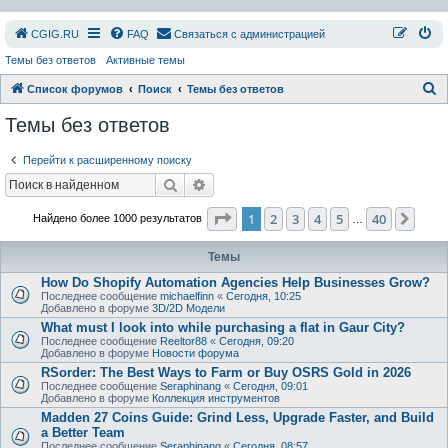
СGIG.RU
FAQ
Связаться с администрацией
Темы без ответов
Активные темы
П
Список форумов
Поиск
Темы без ответов
о
Темы без ответов
и
Перейти к расширенному поиску
с
Поиск
Расширенный поиск
к
Страница
1
из
40
1
2
3
4
5
40
След
Найдено более 1000 результатов
…
Темы
How Do Shopify Automation Agencies Help Businesses Grow?
Последнее сообщение
michaelfinn
«
Сегодня, 10:25
Добавлено в форуме
3D/2D Модели
What must I look into while purchasing a flat in Gaur City?
Последнее сообщение
Reeltor88
«
Сегодня, 09:20
Добавлено в форуме
Новости форума
RSorder: The Best Ways to Farm or Buy OSRS Gold in 2026
Последнее сообщение
Seraphinang
«
Сегодня, 09:01
Добавлено в форуме
Коллекция инструментов
Madden 27 Coins Guide: Grind Less, Upgrade Faster, and Build
a Better Team
Последнее сообщение
Seraphinang
«
Сегодня, 08:57