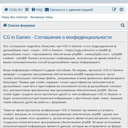
СGIG.RU
FAQ
Связаться с администрацией
Темы без ответов
Активные темы
П
Список форумов
о
CG in Games - Соглашение о конфиденциальности
и
с
Это соглашение подробно объясняет, как «CG in Games» и его подразделения (в
дальнейшем «мы», «наш», «CG in Games», «https://cgig.ru/forum») и phpBB (в
к
дальнейшем «они», «программное обеспечение phpBB», «www.phpbb.com», «phpBB
Limited», «phpBB Teams») используют информацию, полученную во время любой из
ваших пользовательских сессий (в дальнейшем «ваша информация»).
Ваша информация собирается двумя способами. Во-первых, просмотр «CG in Games»
приведёт к созданию программным обеспечением phpBB определённого числа
cookies (небольшие текстовые файлы, загружаемые в папку временных файлов вашего
браузера). Первые две cookie содержат только идентификатор пользователя (в
дальнейшем «user-id») и идентификатор анонимной сессии (в дальнейшем «session-
id»), автоматически присвоенные вам программным обеспечением phpBB. Третья
cookie будет создана после просмотра одной из тем конференции «CG in Games» и
будет использоваться для хранения информации о прочтённых вами темах, повышая
таким образом удобство работы с форумами.
Также во время просмотра конференции «CG in Games» мы можем установить
cookies, внешние по отношению к программному обеспечению phpBB, однако они
выходят за рамки этого документа, целью которого является рассмотрение страниц,
созданных исключительно программным обеспечением phpBB. Вторым источником
получения вашей информации являются данные, которые вы отправляете на форум.