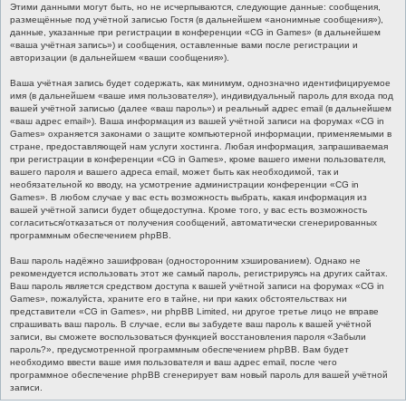
Этими данными могут быть, но не исчерпываются, следующие данные: сообщения,
размещённые под учётной записью Гостя (в дальнейшем «анонимные сообщения»),
данные, указанные при регистрации в конференции «CG in Games» (в дальнейшем
«ваша учётная запись») и сообщения, оставленные вами после регистрации и
авторизации (в дальнейшем «ваши сообщения»).
Ваша учётная запись будет содержать, как минимум, однозначно идентифицируемое
имя (в дальнейшем «ваше имя пользователя»), индивидуальный пароль для входа под
вашей учётной записью (далее «ваш пароль») и реальный адрес email (в дальнейшем
«ваш адрес email»). Ваша информация из вашей учётной записи на форумах «CG in
Games» охраняется законами о защите компьютерной информации, применяемыми в
стране, предоставляющей нам услуги хостинга. Любая информация, запрашиваемая
при регистрации в конференции «CG in Games», кроме вашего имени пользователя,
вашего пароля и вашего адреса email, может быть как необходимой, так и
необязательной ко вводу, на усмотрение администрации конференции «CG in
Games». В любом случае у вас есть возможность выбрать, какая информация из
вашей учётной записи будет общедоступна. Кроме того, у вас есть возможность
согласиться/отказаться от получения сообщений, автоматически сгенерированных
программным обеспечением phpBB.
Ваш пароль надёжно зашифрован (односторонним хэшированием). Однако не
рекомендуется использовать этот же самый пароль, регистрируясь на других сайтах.
Ваш пароль является средством доступа к вашей учётной записи на форумах «CG in
Games», пожалуйста, храните его в тайне, ни при каких обстоятельствах ни
представители «CG in Games», ни phpBB Limited, ни другое третье лицо не вправе
спрашивать ваш пароль. В случае, если вы забудете ваш пароль к вашей учётной
записи, вы сможете воспользоваться функцией восстановления пароля «Забыли
пароль?», предусмотренной программным обеспечением phpBB. Вам будет
необходимо ввести ваше имя пользователя и ваш адрес email, после чего
программное обеспечение phpBB сгенерирует вам новый пароль для вашей учётной
записи.