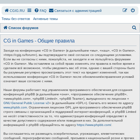
СGIG.RU
FAQ
Связаться с администрацией
Темы без ответов
Активные темы
П
Список форумов
о
CG in Games - Общие правила
и
с
Заходя на конференцию «CG in Games» (в дальнейшем «мы», «наш», «CG in Games»,
«https://cgig.ru/forum»), вы подтверждаете своё согласие со следующими условиями.
к
Если вы не согласны с ними, пожалуйста, не заходите и не пользуйтесь форумами
«CG in Games». Мы оставляем за собой право изменять эти правила в любое время и
сделаем всё возможное, чтобы уведомить вас об этом, однако с вашей стороны было
бы разумным регулярно просматривать этот текст на предмет изменений, так как
использование конференции «CG in Games» после обновления/исправления условий
означает ваше согласие с ними.
Наши форумы работают под управлением программного обеспечения для создания
конференций phpBB (в дальнейшем «они», «программное обеспечение phpBB»,
«www.phpbb.com», «phpBB Limited», «phpBB Teams»), выпущенного по лицензии «
GNU General Public License v2
» (в дальнейшем «GPL»). Скачать его можно по адресу
www.phpbb.com
. Ограничения лицензии GPL для программного обеспечения phpBB
строго связаны с организацией и поддержкой интернет-конференций, и phpBB Limited
не несёт ответственности за то, что администрация конференций определяет в
качестве допустимого содержания и/или поведения в них. За дополнительной
информацией о phpBB обращайтесь по адресу
https://www.phpbb.com/
.
Вы соглашаетесь не размещать оскорбительных, угрожающих, клеветнических
сообщений, порнографических сообщений, призывов к национальной розни и прочих