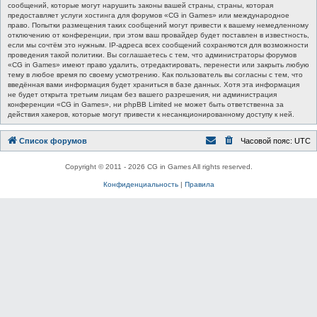
сообщений, которые могут нарушить законы вашей страны, страны, которая
предоставляет услуги хостинга для форумов «CG in Games» или международное
право. Попытки размещения таких сообщений могут привести к вашему немедленному
отключению от конференции, при этом ваш провайдер будет поставлен в известность,
если мы сочтём это нужным. IP-адреса всех сообщений сохраняются для возможности
проведения такой политики. Вы соглашаетесь с тем, что администраторы форумов
«CG in Games» имеют право удалить, отредактировать, перенести или закрыть любую
тему в любое время по своему усмотрению. Как пользователь вы согласны с тем, что
введённая вами информация будет храниться в базе данных. Хотя эта информация
не будет открыта третьим лицам без вашего разрешения, ни администрация
конференции «CG in Games», ни phpBB Limited не может быть ответственна за
действия хакеров, которые могут привести к несанкционированному доступу к ней.
Список форумов
Часовой пояс:
UTC
Copyright © 2011 - 2026 CG in Games All rights reserved.
Конфиденциальность
|
Правила