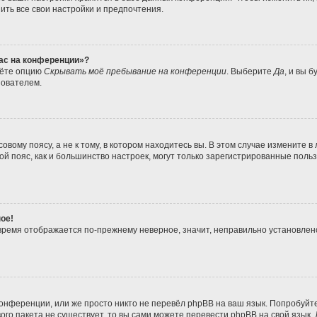
ить все свои настройки и предпочтения.
час на конференции»?
дёте опцию
Скрывать моё пребывание на конференции
. Выберите
Да
, и вы 
зователем.
вому поясу, а не к тому, в котором находитесь вы. В этом случае измените в 
совой пояс, как и большинство настроек, могут только зарегистрированные пол
ое!
о время отображается по-прежнему неверное, значит, неправильно установле
онференции, или же просто никто не перевёл phpBB на ваш язык. Попробуйт
ового пакета не существует, то вы сами можете перевести phpBB на свой язы