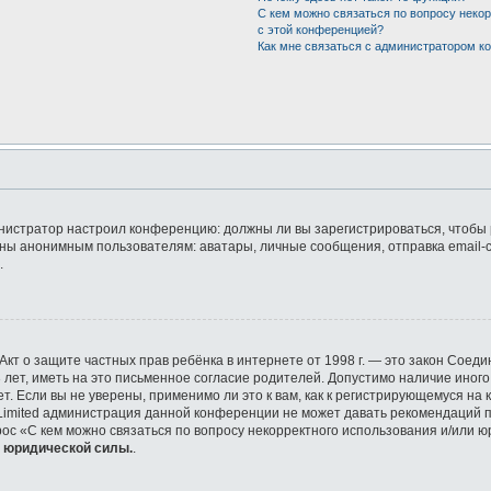
С кем можно связаться по вопросу неко
с этой конференцией?
Как мне связаться с администратором 
дминистратор настроил конференцию: должны ли вы зарегистрироваться, чтобы
ы анонимным пользователям: аватары, личные сообщения, отправка email-сооб
.
 или Акт о защите частных прав ребёнка в интернете от 1998 г. — это закон Со
ет, иметь на это письменное согласие родителей. Допустимо наличие иного
 Если вы не уверены, применимо ли это к вам, как к регистрирующемуся на 
 Limited администрация данной конференции не может давать рекомендаций 
рос «С кем можно связаться по вопросу некорректного использования и/или ю
т юридической силы.
.