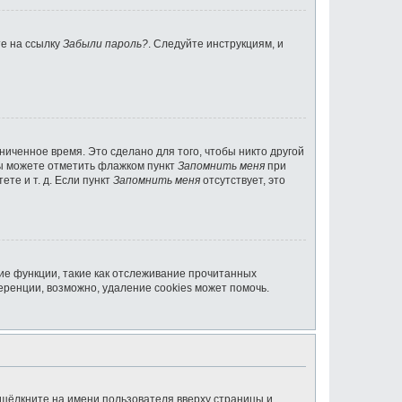
те на ссылку
Забыли пароль?
. Следуйте инструкциям, и
ниченное время. Это сделано для того, чтобы никто другой
вы можете отметить флажком пункт
Запомнить меня
при
те и т. д. Если пункт
Запомнить меня
отсутствует, это
ие функции, такие как отслеживание прочитанных
ренции, возможно, удаление cookies может помочь.
 щёлкните на имени пользователя вверху страницы и