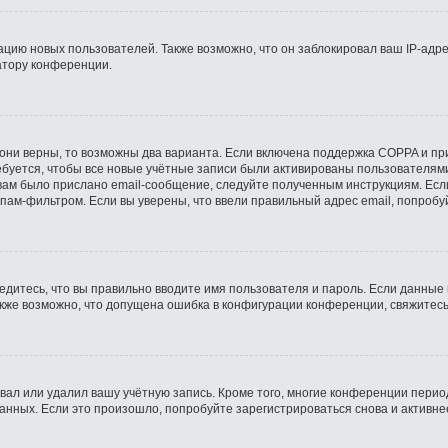
ию новых пользователей. Также возможно, что он заблокировал ваш IP-адре
атору конференции.
они верны, то возможны два варианта. Если включена поддержка COPPA и при 
буется, чтобы все новые учётные записи были активированы пользователями
ам было прислано email-сообщение, следуйте полученным инструкциям. Если
пам-фильтром. Если вы уверены, что ввели правильный адрес email, попробу
едитесь, что вы правильно вводите имя пользователя и пароль. Если данные
Также возможно, что допущена ошибка в конфигурации конференции, свяжитес
вал или удалил вашу учётную запись. Кроме того, многие конференции пери
ных. Если это произошло, попробуйте зарегистрироваться снова и активнее 