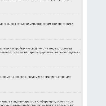
будете видны только администраторам, модераторам и
личных настройках часовой пояс на тот, в котором вы
ьзователи. Если вы не зарегистрированы, то сейчас удачный
но время на сервере. Уведомите администратора для
е узнать у администратора конференции, может ли он
к. Дополнительную информацию вы можете получить на