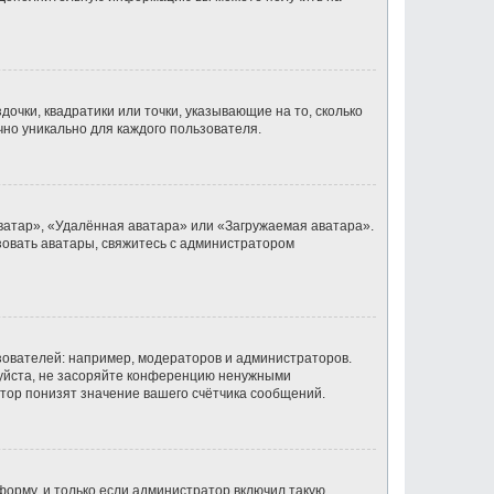
очки, квадратики или точки, указывающие на то, сколько
чно уникально для каждого пользователя.
ватар», «Удалённая аватара» или «Загружаемая аватара».
ьзовать аватары, свяжитесь с администратором
ователей: например, модераторов и администраторов.
луйста, не засоряйте конференцию ненужными
тор понизят значение вашего счётчика сообщений.
орму, и только если администратор включил такую