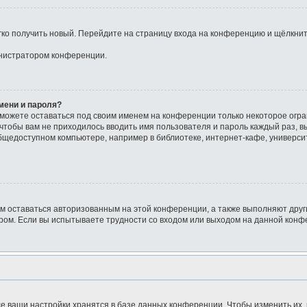
егко получить новый. Перейдите на страницу входа на конференцию и щёлкни
инистратором конференции.
мени и пароля?
сможете оставаться под своим именем на конференции только некоторое огра
о чтобы вам не приходилось вводить имя пользователя и пароль каждый раз, 
щедоступном компьютере, например в библиотеке, интернет-кафе, университе
ам оставаться авторизованным на этой конференции, а также выполняют друг
ом. Если вы испытываете трудности со входом или выходом на данной конфе
е ваши настройки хранятся в базе данных конференции. Чтобы изменить их,