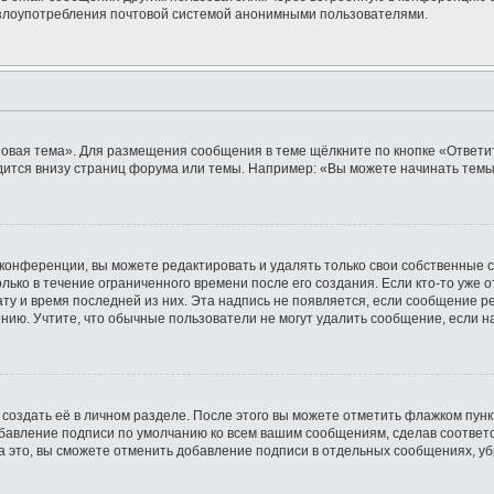
ь злоупотребления почтовой системой анонимными пользователями.
овая тема». Для размещения сообщения в теме щёлкните по кнопке «Ответит
ится внизу страниц форума или темы. Например: «Вы можете начинать темы»
конференции, вы можете редактировать и удалять только свои собственные 
лько в течение ограниченного времени после его создания. Если кто-то уже 
дату и время последней из них. Эта надпись не появляется, если сообщение 
ию. Учтите, что обычные пользователи не могут удалить сообщение, если на 
создать её в личном разделе. После этого вы можете отметить флажком пун
обавление подписи по умолчанию ко всем вашим сообщениям, сделав соотве
а это, вы сможете отменить добавление подписи в отдельных сообщениях, у