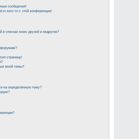
чные сообщения!
 от кого-то с этой конференции!
й в списках моих друзей и недругов?
и форумам?
стую страницу!
и?
ные мной темы?
ся на определённую тему?
форум?
ференции?