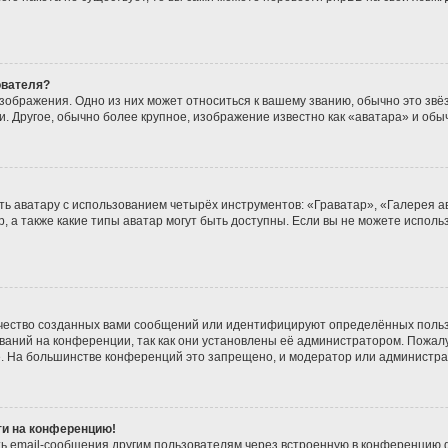
ователя?
зображения. Одно из них может относиться к вашему званию, обычно это звёзд
. Другое, обычно более крупное, изображение известно как «аватара» и обы
ь аватару с использованием четырёх инструментов: «Граватар», «Галерея а
, а также какие типы аватар могут быть доступны. Если вы не можете испол
чество созданных вами сообщений или идентифицируют определённых польз
аний на конференции, так как они установлены её администратором. Пожа
е. На большинстве конференций это запрещено, и модератор или администра
йти на конференцию!
ь email-сообщения другим пользователям через встроенную в конференцию ф