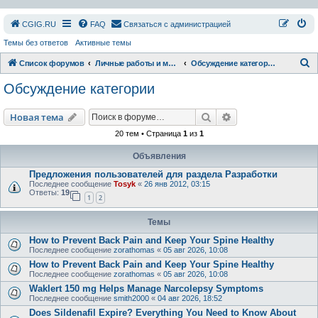
СGIG.RU
FAQ
Связаться с администрацией
Темы без ответов
Активные темы
П
Список форумов
Личные работы и модификации
Обсуждение категории
о
Обсуждение категории
и
с
Поиск
Расширенный пои
Новая тема
к
20 тем • Страница
1
из
1
Объявления
Предложения пользователей для раздела Разработки
Последнее сообщение
Tosyk
«
26 янв 2012, 03:15
Ответы:
19
1
2
Темы
How to Prevent Back Pain and Keep Your Spine Healthy
Последнее сообщение
zorathomas
«
05 авг 2026, 10:08
How to Prevent Back Pain and Keep Your Spine Healthy
Последнее сообщение
zorathomas
«
05 авг 2026, 10:08
Waklert 150 mg Helps Manage Narcolepsy Symptoms
Последнее сообщение
smith2000
«
04 авг 2026, 18:52
Does Sildenafil Expire? Everything You Need to Know About