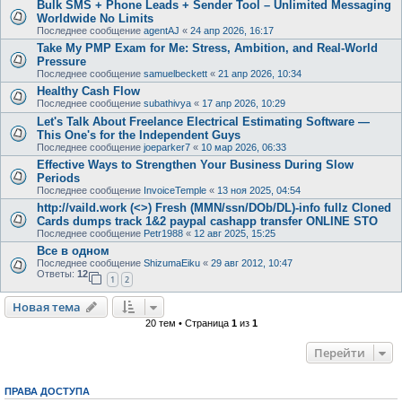
Bulk SMS + Phone Leads + Sender Tool – Unlimited Messaging
Worldwide No Limits
Последнее сообщение
agentAJ
«
24 апр 2026, 16:17
Take My PMP Exam for Me: Stress, Ambition, and Real-World
Pressure
Последнее сообщение
samuelbeckett
«
21 апр 2026, 10:34
Healthy Cash Flow
Последнее сообщение
subathivya
«
17 апр 2026, 10:29
Let's Talk About Freelance Electrical Estimating Software —
This One's for the Independent Guys
Последнее сообщение
joeparker7
«
10 мар 2026, 06:33
Effective Ways to Strengthen Your Business During Slow
Periods
Последнее сообщение
InvoiceTemple
«
13 ноя 2025, 04:54
http://vaild.work (<>) Fresh (MMN/ssn/DOb/DL)-info fullz Cloned
Cards dumps track 1&2 paypal cashapp transfer ONLINE STO
Последнее сообщение
Petr1988
«
12 авг 2025, 15:25
Все в одном
Последнее сообщение
ShizumaEiku
«
29 авг 2012, 10:47
Ответы:
12
1
2
Новая тема
20 тем • Страница
1
из
1
Перейти
ПРАВА ДОСТУПА