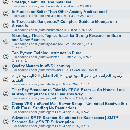
Storage, Shelf Life, and Safe Use
Последнее сообщение
barnaddy06
«
04 авг 2026, 06:45
Is Fluoxetine Better Than Other Anxiety Medications?
Последнее сообщение
zorathomas
«
01 авг 2026, 10:14
Is Tirzepatide Dangerous? Complete Guide to Mounjaro in
Australia
Последнее сообщение
zorathomas
«
28 июл 2026, 06:11
Neurology Thesis Topics: Ideas for Strong Research in Brain
and Nerve Studies
Последнее сообщение
lilyjacob123
«
24 июл 2026, 14:44
Ответы:
7
Top Python Training Institutes in Pune
Последнее сообщение
Williamso
«
15 июл 2026, 15:59
Ответы:
1
Quality Matters in AWS Learning
Последнее сообщение
nehatiwari001
«
13 июл 2026, 02:08
رسوم الدراسة في مصر للسودانيين.. دليلك الشامل للتكاليف وخطوات
التقديم
Последнее сообщение
studyeg
«
10 июн 2026, 19:17
Title: Pay Someone to Take My CRCM Exam — An Honest Look
at Why Compliance Pros Feel This Way
Последнее сообщение
joeparker7
«
07 май 2026, 10:42
Cheap VPS + cPanel Mail Server Setup – Unlimited Bandwidth +
Bulk Email Sending No Restrictions
Последнее сообщение
agentAJ
«
24 апр 2026, 16:42
Advanced SMTP Scanner Solutions for Businesses | SMTP
Scanner, Daily SMTP Subscription
Последнее сообщение
agentAJ
«
24 апр 2026, 16:18