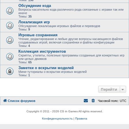
Темы:
156
Обсуждение кода
Вопросы касательно кода различного рода связанные с играми так или
иначе
Темы:
35
Локализация игр
Обсуждение локализации игровых файлов и переводов
Темы:
9
Игровые сохранения
Чтение, редактирование и любые другие вопросы касающиеся файлов
создаваемых игрой, включая сохранёнки и файлы конфигурации
Темы:
4
Коллекция инструментов
Скрипты, утилиты, полезные программы созданные для конкретных игр
или целых движков
Темы:
65
Заметки о вскрытии моделей
Мини-туториалы о вскрытии игровых моделей
Темы:
1
Перейти
Список форумов
Часовой пояс:
UTC
Copyright © 2011 - 2026 CG in Games All rights reserved.
Конфиденциальность
|
Правила