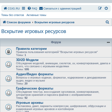
СGIG.RU
FAQ
Связаться с администрацией
Темы без ответов
Активные темы
П
Список форумов
Вскрытие игровых ресурсов
о
Вскрытие игровых ресурсов
и
с
Форум
к
Правила категории
Правила пользования категорией "Вскрытие игровых ресурсов"
Темы:
1
3D/2D Модели
Обсуждение моделей, анимации, скелетов, uv, конвертирования, дампа и
всего, что связано с игровыми моделями
Темы:
595
Аудио/Видео форматы
Вопросы о игровых кодеках, форматах, кодирование и декодировании
аудио, видео и музыке
Темы:
20
Графические форматы
Обсуждение текстур, воссоздания заголовков, конвертирования,
алгоритмов хранения и парсинга файлов с изображениями
Темы:
92
Игровые архивы
Распаковка, дамп, варианты компрессии, шифрования, обфускации и
кодирования игровых архивов и контейнеров