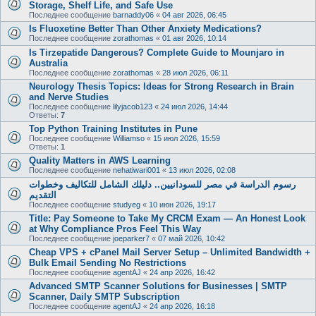
Storage, Shelf Life, and Safe Use
Последнее сообщение
barnaddy06
«
04 авг 2026, 06:45
Is Fluoxetine Better Than Other Anxiety Medications?
Последнее сообщение
zorathomas
«
01 авг 2026, 10:14
Is Tirzepatide Dangerous? Complete Guide to Mounjaro in
Australia
Последнее сообщение
zorathomas
«
28 июл 2026, 06:11
Neurology Thesis Topics: Ideas for Strong Research in Brain
and Nerve Studies
Последнее сообщение
lilyjacob123
«
24 июл 2026, 14:44
Ответы:
7
Top Python Training Institutes in Pune
Последнее сообщение
Williamso
«
15 июл 2026, 15:59
Ответы:
1
Quality Matters in AWS Learning
Последнее сообщение
nehatiwari001
«
13 июл 2026, 02:08
رسوم الدراسة في مصر للسودانيين.. دليلك الشامل للتكاليف وخطوات
التقديم
Последнее сообщение
studyeg
«
10 июн 2026, 19:17
Title: Pay Someone to Take My CRCM Exam — An Honest Look
at Why Compliance Pros Feel This Way
Последнее сообщение
joeparker7
«
07 май 2026, 10:42
Cheap VPS + cPanel Mail Server Setup – Unlimited Bandwidth +
Bulk Email Sending No Restrictions
Последнее сообщение
agentAJ
«
24 апр 2026, 16:42
Advanced SMTP Scanner Solutions for Businesses | SMTP
Scanner, Daily SMTP Subscription
Последнее сообщение
agentAJ
«
24 апр 2026, 16:18