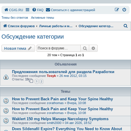
СGIG.RU
FAQ
Связаться с администрацией
Темы без ответов
Активные темы
П
Список форумов
Личные работы и модификации
Обсуждение категории
о
Обсуждение категории
и
с
Поиск
Расширенный пои
Новая тема
к
20 тем • Страница
1
из
1
Объявления
Предложения пользователей для раздела Разработки
Последнее сообщение
Tosyk
«
26 янв 2012, 03:15
Ответы:
19
1
2
Темы
How to Prevent Back Pain and Keep Your Spine Healthy
Последнее сообщение
zorathomas
«
Вчера, 10:08
How to Prevent Back Pain and Keep Your Spine Healthy
Последнее сообщение
zorathomas
«
Вчера, 10:08
Waklert 150 mg Helps Manage Narcolepsy Symptoms
Последнее сообщение
smith2000
«
04 авг 2026, 18:52
Does Sildenafil Expire? Everything You Need to Know About