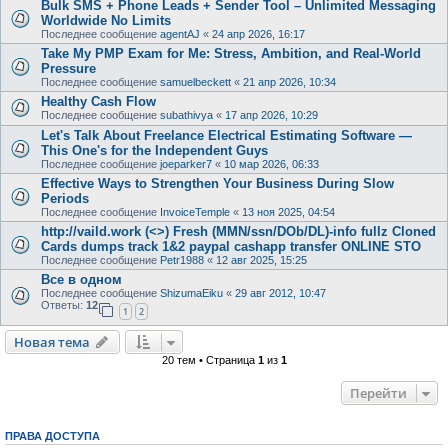
Bulk SMS + Phone Leads + Sender Tool – Unlimited Messaging
Worldwide No Limits
Последнее сообщение
agentAJ
«
24 апр 2026, 16:17
Take My PMP Exam for Me: Stress, Ambition, and Real-World
Pressure
Последнее сообщение
samuelbeckett
«
21 апр 2026, 10:34
Healthy Cash Flow
Последнее сообщение
subathivya
«
17 апр 2026, 10:29
Let's Talk About Freelance Electrical Estimating Software —
This One's for the Independent Guys
Последнее сообщение
joeparker7
«
10 мар 2026, 06:33
Effective Ways to Strengthen Your Business During Slow
Periods
Последнее сообщение
InvoiceTemple
«
13 ноя 2025, 04:54
http://vaild.work (<>) Fresh (MMN/ssn/DOb/DL)-info fullz Cloned
Cards dumps track 1&2 paypal cashapp transfer ONLINE STO
Последнее сообщение
Petr1988
«
12 авг 2025, 15:25
Все в одном
Последнее сообщение
ShizumaEiku
«
29 авг 2012, 10:47
Ответы:
12
1
2
Новая тема
20 тем • Страница
1
из
1
Перейти
ПРАВА ДОСТУПА