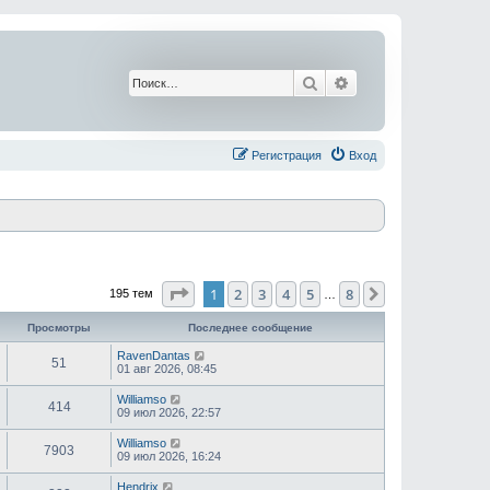
Поиск
Расширенный поис
Регистрация
Вход
Страница
1
из
8
1
2
3
4
5
8
След.
195 тем
…
Просмотры
Последнее сообщение
RavenDantas
51
01 авг 2026, 08:45
Williamso
414
09 июл 2026, 22:57
Williamso
7903
09 июл 2026, 16:24
Hendrix