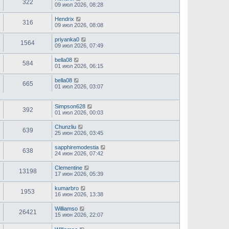
322
09 июл 2026, 08:28
Hendrix
316
09 июл 2026, 08:08
priyanka0
1564
09 июл 2026, 07:49
bella08
584
01 июл 2026, 06:15
bella08
665
01 июл 2026, 03:07
Simpson628
392
01 июл 2026, 00:03
Chunzliu
639
25 июн 2026, 03:45
sapphiremodestia
638
24 июн 2026, 07:42
Clementine
13198
17 июн 2026, 05:39
kumarbro
1953
16 июн 2026, 13:38
Williamso
26421
15 июн 2026, 22:07