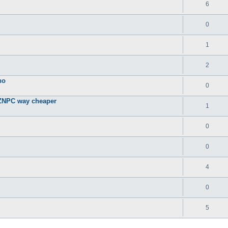
6
0
1
2
во
0
EZNPC way cheaper
1
0
0
4
0
5