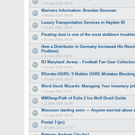
»
09 июл 2026, 08:28
Mariners Information: Brendan Donovan
»
09 июл 2026, 08:08
Luxury Transportation Services in Hayden ID
»
06 апр 2026, 15:43
Floating dust is one of the most stubborn troubles
»
01 июл 2026, 06:15
How a Distributor in Germany Increased His Reor
Problem)
»
01 июл 2026, 03:07
RJ Maryland Jersey – Football Fan Gear Collection
»
01 июл 2026, 00:03
RSorder-OSRS: 5 Hidden OSRS Mistakes Blocking
»
25 июн 2026, 03:45
Word-Stock Wizards: Managing Your Inventory (of
»
24 июн 2026, 07:42
MMOexp:Path of Exile 2 Ice Wolf Druid Guide
»
11 фев 2026, 06:34
Monsoon starting soon — Anyone worried about e
»
03 июн 2026, 09:19
Postal 3 (pc)
»
25 фев 2012, 17:10
Batman: Archam City (pc)