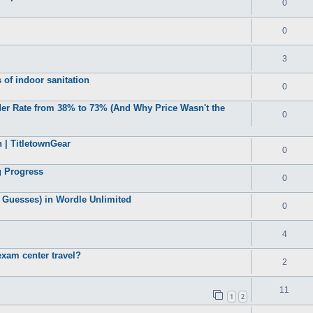
0
0
3
 of indoor sanitation
0
der Rate from 38% to 73% (And Why Price Wasn't the
0
 | TitletownGear
0
 Progress
0
 Guesses) in Wordle Unlimited
0
4
xam center travel?
2
11
1
2