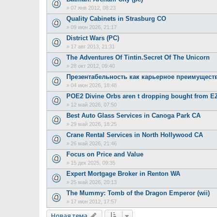
»
07 янв 2012, 08:23
Quality Cabinets in Strasburg CO
»
09 июн 2026, 21:17
District Wars (PC)
»
17 авг 2013, 21:31
The Adventures Of Tintin.Secret Of The Unicorn
»
28 окт 2012, 09:40
Презентабельность как карьерное преимущест
»
04 июн 2026, 18:48
POE2 Divine Orbs aren t dropping bought from 
»
12 май 2026, 07:50
Best Auto Glass Services in Canoga Park CA
»
29 май 2026, 18:25
Crane Rental Services in North Hollywood CA
»
26 май 2026, 21:46
Focus on Price and Value
»
15 дек 2025, 09:35
Expert Mortgage Broker in Renton WA
»
25 май 2026, 20:13
The Mummy: Tomb of the Dragon Emperor (wii)
»
17 июн 2012, 17:57
Новая тема