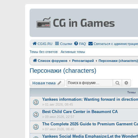
СGIG.RU
Ссылки
FAQ
Связаться с администраци
Темы без ответов
Активные темы
Список форумов
Репозитарий
Персонажи (characters)
Персонажи (characters)
Поиск
Рас
Новая тема
Темы
Yankees information: Wanting forward in directio
»
01 авг 2026, 08:45
Best Child Care Center in Beaumont CA
»
09 июл 2026, 22:57
The Complete 2026 Guide to Premium Garment Ca
»
07 июл 2026, 06:45
Yankees Social Media Emphasize:Let the Wonderfu