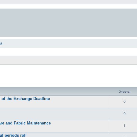
ей
ширенный поиск
Ответы
n of the Exchange Deadline
0
0
re and Fabric Maintenance
1
l periods roll