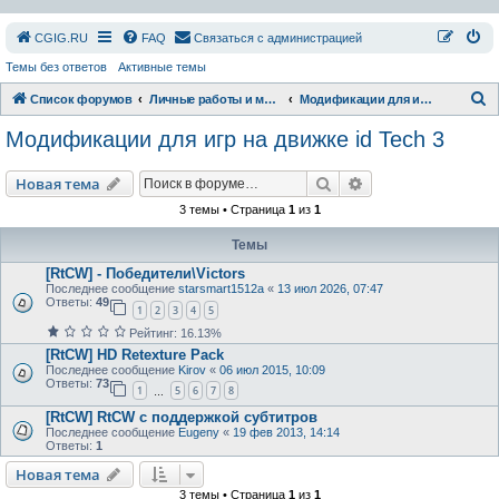
СGIG.RU
FAQ
Связаться с администрацией
Темы без ответов
Активные темы
П
Список форумов
Личные работы и модификации
Модификации для игр на движке id Tech 3
о
Модификации для игр на движке id Tech 3
и
с
Поиск
Расширенный пои
Новая тема
к
3 темы • Страница
1
из
1
Темы
[RtCW] - Победители\Victors
Последнее сообщение
starsmart1512a
«
13 июл 2026, 07:47
Ответы:
49
1
2
3
4
5
Рейтинг: 16.13%
[RtCW] HD Retexture Pack
Последнее сообщение
Kirov
«
06 июл 2015, 10:09
Ответы:
73
1
5
6
7
8
…
[RtCW] RtCW с поддержкой субтитров
Последнее сообщение
Eugeny
«
19 фев 2013, 14:14
Ответы:
1
Новая тема
3 темы • Страница
1
из
1