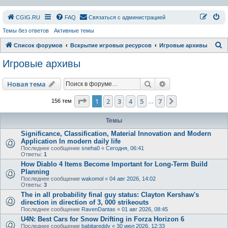
СGIG.RU
FAQ
Связаться с администрацией
Темы без ответов
Активные темы
П
Список форумов
Вскрытие игровых ресурсов
Игровые архивы
о
Игровые архивы
и
с
Поиск
Расширенный пои
Новая тема
к
Страница
1
из
7
1
2
3
4
5
7
След.
156 тем
…
Темы
Significance, Classification, Material Innovation and Modern
Application In modern daily life
Последнее сообщение
sneha0
«
Сегодня, 06:41
Ответы:
1
How Diablo 4 Items Become Important for Long-Term Build
Planning
Последнее сообщение
wakomol
«
04 авг 2026, 14:02
Ответы:
3
The in all probability final guy status: Clayton Kershaw's
direction in direction of 3, 000 strikeouts
Последнее сообщение
RavenDantas
«
01 авг 2026, 08:45
U4N: Best Cars for Snow Drifting in Forza Horizon 6
Последнее сообщение
babitareddy
«
30 июл 2026, 12:33