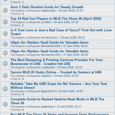
Ответы:
1
Aion 2 Daily Routine Guide for Steady Growth
Последнее сообщение
babitareddy
«
30 июл 2026, 07:57
Ответы:
3
Top 10 Red Sox Players in MLB The Show 26 (April 2026)
Последнее сообщение
yuvi001
«
30 июл 2026, 07:16
Ответы:
1
Is It True Love or Just a Bad Case of Tacos? Find Out with Love
Tester!
Последнее сообщение
ArchieZerner
«
29 июл 2026, 08:13
U4gm Arc Raiders Vault Guide for Valuable Items
Последнее сообщение
Benniehench03
«
27 июл 2026, 06:51
U4gm Arc Raiders Vault Guide for Valuable Items
Последнее сообщение
Benniehench03
«
27 июл 2026, 06:50
The Best Designing & Printing Services Provider For Your
Businesses In UAE - Creative Ink UAE
Последнее сообщение
creativeink
«
24 июл 2026, 10:10
Secure MLB 26 Stubs Online – Trusted by Gamers at U4N
Последнее сообщение
kajal116
«
23 июл 2026, 04:43
Ответы:
4
Reliable ‘Take My GRE Exam for Me’ Service – Ace Your Test
Without Stress!
Последнее сообщение
lilyjacob123
«
22 июл 2026, 14:25
Ответы:
4
Complete Guide to Ranked Head-to-Head Mode in MLB The
Show 26
Последнее сообщение
goldenkey
«
21 июл 2026, 18:17
Ответы:
5
Buy MLB The Show 26 Stubs and Improve Team Performance