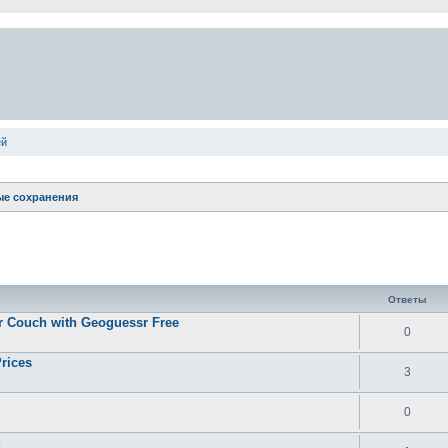
ей
е сохранения
ширенный поиск
Ответы
ur Couch with Geoguessr Free
0
rices
3
0
g