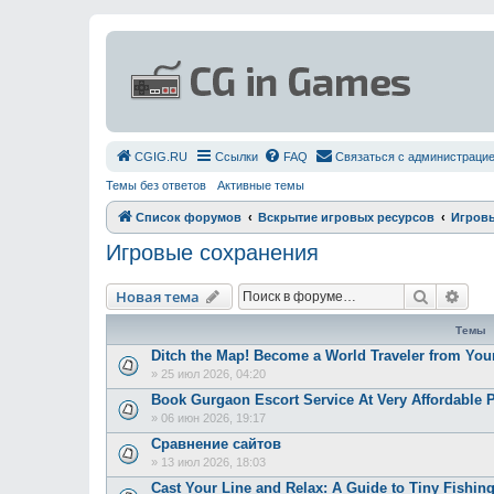
СGIG.RU
Ссылки
FAQ
Связаться с администраци
Темы без ответов
Активные темы
Список форумов
Вскрытие игровых ресурсов
Игровы
Игровые сохранения
Поиск
Рас
Новая тема
Темы
Ditch the Map! Become a World Traveler from Yo
»
25 июл 2026, 04:20
Book Gurgaon Escort Service At Very Affordable P
»
06 июн 2026, 19:17
Сравнение сайтов
»
13 июл 2026, 18:03
Cast Your Line and Relax: A Guide to Tiny Fishin