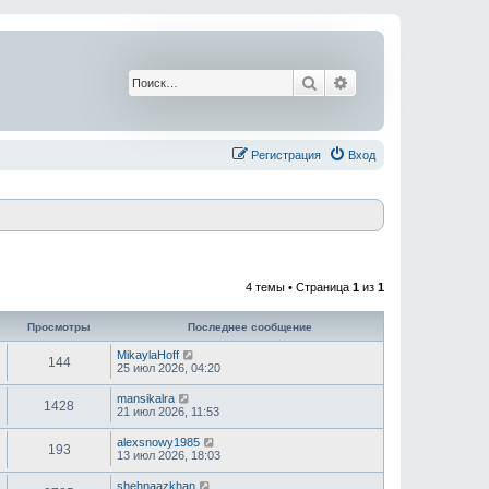
Поиск
Расширенный поис
Регистрация
Вход
4 темы • Страница
1
из
1
Просмотры
Последнее сообщение
MikaylaHoff
144
25 июл 2026, 04:20
mansikalra
1428
21 июл 2026, 11:53
alexsnowy1985
193
13 июл 2026, 18:03
shehnaazkhan