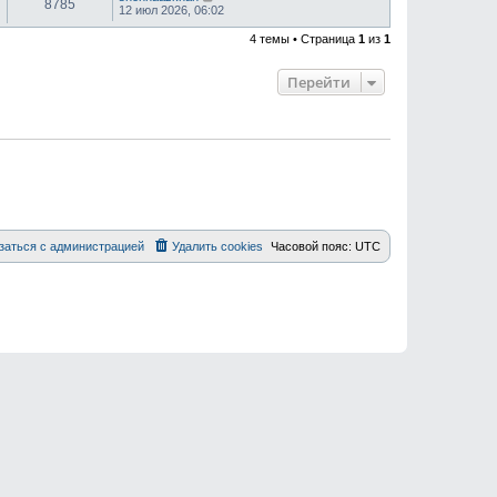
8785
12 июл 2026, 06:02
4 темы • Страница
1
из
1
Перейти
заться с администрацией
Удалить cookies
Часовой пояс:
UTC