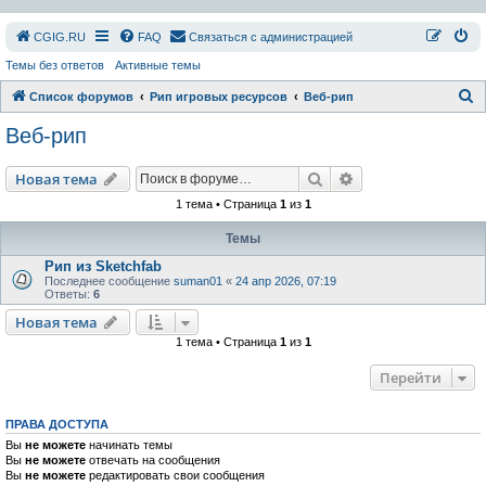
СGIG.RU
FAQ
Связаться с администрацией
Темы без ответов
Активные темы
П
Список форумов
Рип игровых ресурсов
Веб-рип
о
Веб-рип
и
с
Поиск
Расширенный пои
Новая тема
к
1 тема • Страница
1
из
1
Темы
Рип из Sketchfab
Последнее сообщение
suman01
«
24 апр 2026, 07:19
Ответы:
6
Новая тема
1 тема • Страница
1
из
1
Перейти
ПРАВА ДОСТУПА
Вы
не можете
начинать темы
Вы
не можете
отвечать на сообщения
Вы
не можете
редактировать свои сообщения