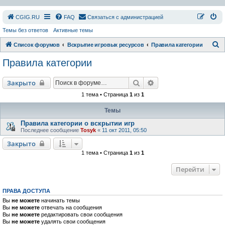
СGIG.RU
FAQ
Связаться с администрацией
Темы без ответов
Активные темы
П
Список форумов
Вскрытие игровых ресурсов
Правила категории
о
Правила категории
и
с
Поиск
Расширенный поиск
Закрыто
к
1 тема • Страница
1
из
1
Темы
Правила категории о вскрытии игр
Последнее сообщение
Tosyk
«
11 окт 2011, 05:50
Закрыто
1 тема • Страница
1
из
1
Перейти
ПРАВА ДОСТУПА
Вы
не можете
начинать темы
Вы
не можете
отвечать на сообщения
Вы
не можете
редактировать свои сообщения
Вы
не можете
удалять свои сообщения