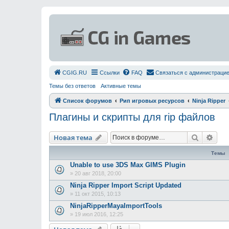
СGIG.RU
Ссылки
FAQ
Связаться с администраци
Темы без ответов
Активные темы
Список форумов
Рип игровых ресурсов
Ninja Ripper
Плагины и скрипты для rip файлов
Поиск
Рас
Новая тема
Темы
Unable to use 3DS Max GIMS Plugin
»
20 авг 2018, 20:00
Ninja Ripper Import Script Updated
»
11 окт 2015, 10:13
NinjaRipperMayaImportTools
»
19 июл 2016, 12:25