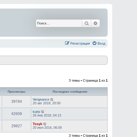
Поиск
Расширенный поис
Регистрация
Вход
3 темы • Страница
1
из
1
Просмотры
Последнее сообщение
Vengeance
39784
20 авг 2018, 20:00
kuirp
42609
26 янв 2018, 04:13
Tosyk
29827
20 июл 2016, 06:09
3 темы • Страница
1
из
1