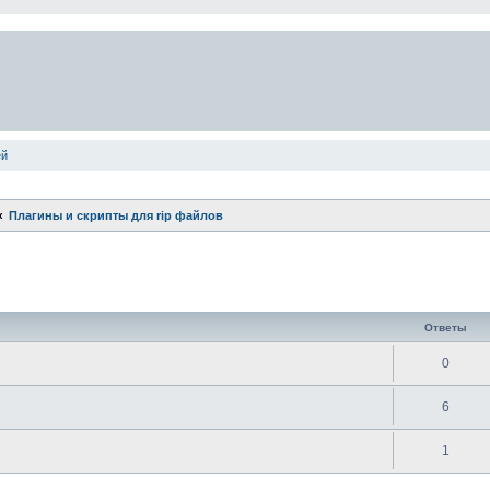
ей
Плагины и скрипты для rip файлов
ширенный поиск
Ответы
0
6
1